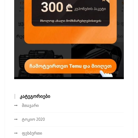
ᲙᲐᲢᲔᲒᲝᲠᲘᲔᲑᲘ
მთავარი
ტოკიო 2020
ფეხბურთი