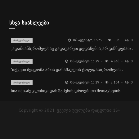
ᲡᲮᲕᲐ ᲡᲘᲐᲮᲚᲔᲔᲑᲘ
06-ᲐᲒᲕᲘᲡᲢᲝ, 16:23
598
0
ᲞᲝᲞᲣᲚᲐᲠᲣᲚᲘ
„ადამიანს, რომელსაც გადაუარეთ დედაჩემია, არ გიჩნდებათ..
06-ᲐᲒᲕᲘᲡᲢᲝ, 13:39
4 836
0
ᲞᲝᲞᲣᲚᲐᲠᲣᲚᲘ
"თქვენი შეცდომა არის დანაშაულის ტოლფასი, რომ­ლის..
06-ᲐᲒᲕᲘᲡᲢᲝ, 13:19
2 164
0
ᲞᲝᲞᲣᲚᲐᲠᲣᲚᲘ
ნია იმნაძე კლინიკიდან ზაჰესის დროებითი მოთავსების..
Copyright © 2021. ყველა უფლება დაცულია 18+