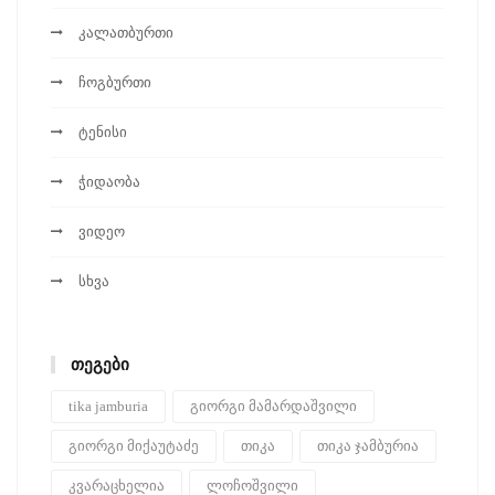
კალათბურთი
ჩოგბურთი
ტენისი
ჭიდაობა
ვიდეო
სხვა
ᲗᲔᲒᲔᲑᲘ
tika jamburia
გიორგი მამარდაშვილი
გიორგი მიქაუტაძე
თიკა
თიკა ჯამბურია
კვარაცხელია
ლოჩოშვილი