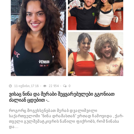
11-ივნისი, 17:18
22 934
0
ვისაც ნინა და მერაბი შეყვარებულები გგონიათ
ძალიან ცდებით -..
როგორც მოგეხსენებათ მერაბ დვალიშვილი
საქართველოში "ნინა დრამასთან" ერთად ჩამოვიდა , ქარ­
თვე­ლი გულ­შე­მატ­კივ­რის ნა­წი­ლი ფიქ­რობს, რომ ნი­ნა­სა
და...