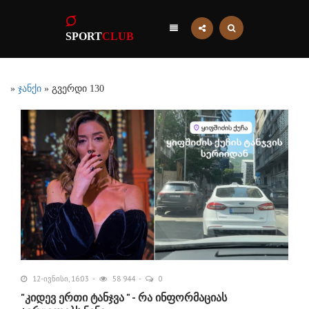
SPORT
CLUB
»
ჯანქი
» გვერდი 130
12-ივნისი, 16:03
58 944
0
"კიდევ ერთი ტანჯვა " - რა ინფორმაციას