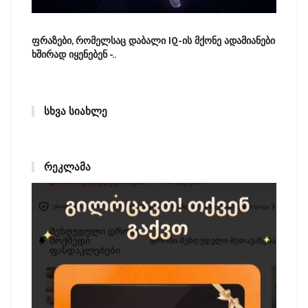
ფრაზები, რომელსაც დაბალი IQ-ის მქონე ადამიანები
ხშირად იყენებენ -..
ᲡᲮᲕᲐ ᲡᲘᲐᲮᲚᲔ
ᲠᲔᲙᲚᲐᲛᲐ