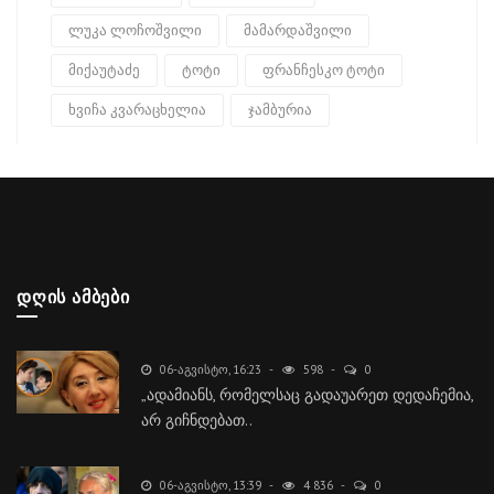
ლუკა ლოჩოშვილი
მამარდაშვილი
მიქაუტაძე
ტოტი
ფრანჩესკო ტოტი
ხვიჩა კვარაცხელია
ჯამბურია
ᲓᲦᲘᲡ ᲐᲛᲑᲔᲑᲘ
06-ᲐᲒᲕᲘᲡᲢᲝ, 16:23
598
0
„ადამიანს, რომელსაც გადაუარეთ დედაჩემია,
არ გიჩნდებათ..
06-ᲐᲒᲕᲘᲡᲢᲝ, 13:39
4 836
0