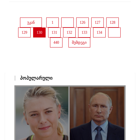
უკან
1
...
126
127
128
129
130
131
132
133
134
...
440
შემდეგი
ᲞᲝᲞᲣᲚᲐᲠᲣᲚᲘ