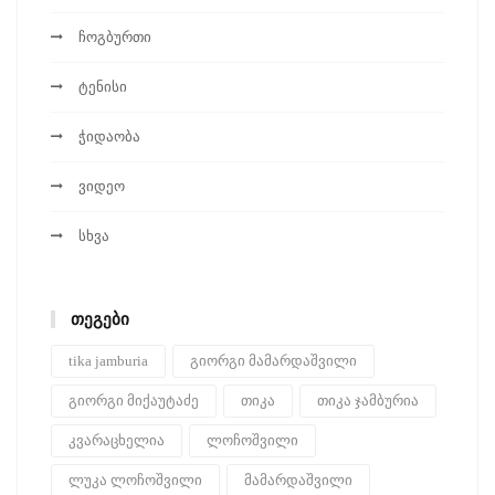
ჩოგბურთი
ტენისი
ჭიდაობა
ვიდეო
სხვა
ᲗᲔᲒᲔᲑᲘ
tika jamburia
გიორგი მამარდაშვილი
გიორგი მიქაუტაძე
თიკა
თიკა ჯამბურია
კვარაცხელია
ლოჩოშვილი
ლუკა ლოჩოშვილი
მამარდაშვილი