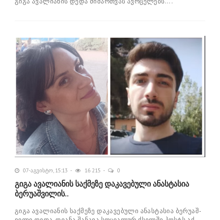
გიგა ავალიანის დედა მიმართვას ავრცელებს....
07-აგვისტო, 15:13
16 215
0
გიგა ავალიანის საქმეზე დაკავებული ანასტასია
ბერუაშვილის..
გიგა ავა­ლი­ა­ნის საქ­მე­ზე და­კა­ვე­ბუ­ლი ანას­ტა­სია ბე­რუ­აშ­
ვი­ლი დედა, დი­ა­ნა შა­ნა­ვა სო­ცი­ა­ლურ ქსელ­ში პოსტს აქ­