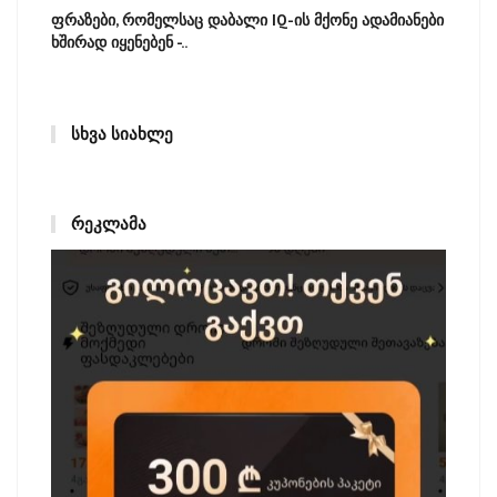
ფრაზები, რომელსაც დაბალი IQ-ის მქონე ადამიანები
ხშირად იყენებენ -..
ᲡᲮᲕᲐ ᲡᲘᲐᲮᲚᲔ
ᲠᲔᲙᲚᲐᲛᲐ