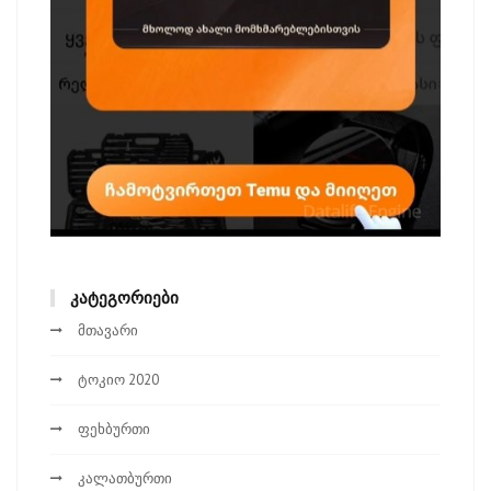
ᲙᲐᲢᲔᲒᲝᲠᲘᲔᲑᲘ
მთავარი
ტოკიო 2020
ფეხბურთი
კალათბურთი