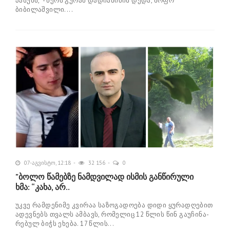
პასუხს," - წერს გურამ დადიანიძის დედა, სოფო
ბიბილაშვილი....
07-აგვისტო, 12:18
32 156
0
"ბოლო წამებზე ნამდვილად ისმის განწირული
ხმა: “კახა, არ..
უკვე რამ­დე­ნი­მე კვი­რაა სა­ზო­გა­დო­ე­ბა დიდი ყუ­რა­დღე­ბით
ადევ­ნებს თვალს ამ­ბავს, რო­მე­ლიც 12 წლის წინ გა­უ­ჩი­ნა­
რე­ბულ ბიჭს ეხე­ბა. 17 წლის...