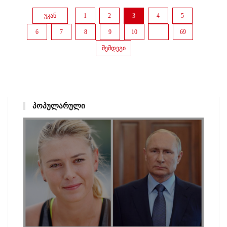
უკან
1
2
3
4
5
6
7
8
9
10
...
69
შემდეგი
ᲞᲝᲞᲣᲚᲐᲠᲣᲚᲘ