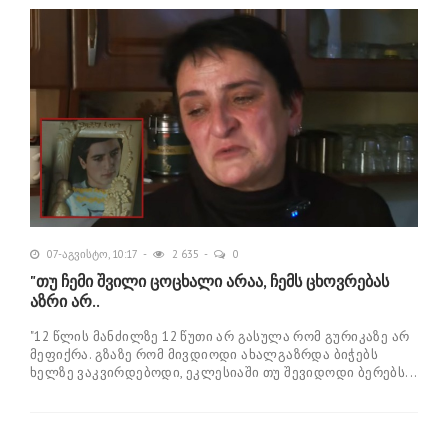
07-აგვისტო, 10:17
2 635
0
"თუ ჩემი შვილი ცოცხალი არაა, ჩემს ცხოვრებას
აზრი არ..
"12 წლის მანძილზე 12 წუთი არ გასულა რომ გურიკაზე არ
მეფიქრა. გზაზე რომ მივდიოდი ახალგაზრდა ბიჭებს
ხელზე ვაკვირდებოდი, ეკლესიაში თუ შევიდოდი ბერებს...