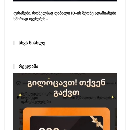
ფრაზები, რომელსაც დაბალი IQ-ის მქონე ადამიანები
ხშირად იყენებენ -..
ᲡᲮᲕᲐ ᲡᲘᲐᲮᲚᲔ
ᲠᲔᲙᲚᲐᲛᲐ