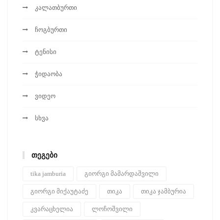
კალათბურთი
ჩოგბურთი
ტენისი
ჭიდაობა
ვიდეო
სხვა
ᲗᲔᲒᲔᲑᲘ
tika jamburia
გიორგი მამარდაშვილი
გიორგი მიქაუტაძე
თიკა
თიკა ჯამბურია
კვარაცხელია
ლოჩოშვილი