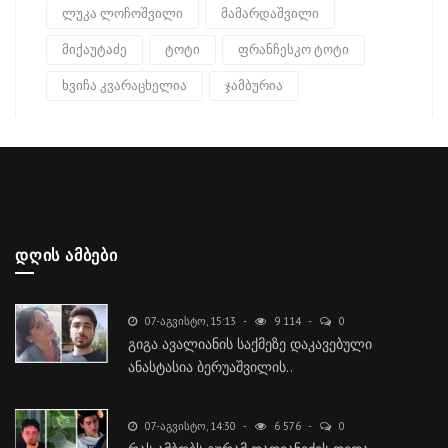
ლუკა ლოჩოშვილი
მამარდაშვილი
მიქაუტაძე
ტოტი
ფრანჩესკო ტოტი
ხვიჩა კვარაცხელია
ჯამბურია
ᲓᲦᲘᲡ ᲐᲛᲑᲔᲑᲘ
07-ᲐᲒᲕᲘᲡᲢᲝ, 15:13
9 114
0
გიგა ავალიანის საქმეზე დაკავებული
ანასტასია ბერუაშვილის..
07-ᲐᲒᲕᲘᲡᲢᲝ, 14:30
6 576
0