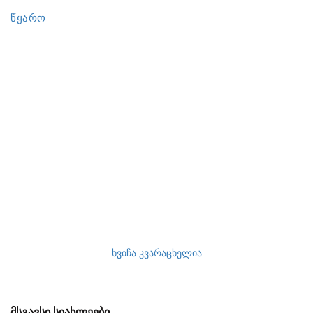
წყარო
ხვიჩა კვარაცხელია
ᲛᲡᲒᲐᲕᲡᲘ ᲡᲘᲐᲮᲚᲔᲔᲑᲘ