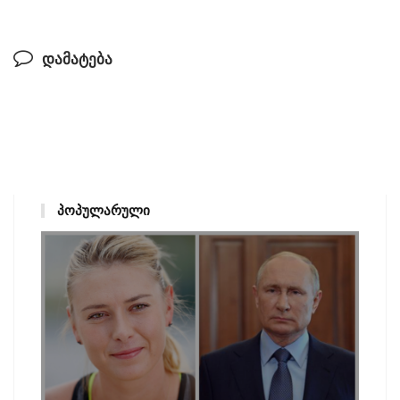
დამატება
ᲞᲝᲞᲣᲚᲐᲠᲣᲚᲘ