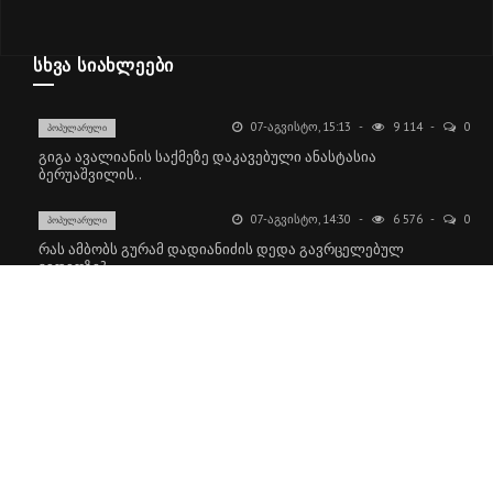
ᲡᲮᲕᲐ ᲡᲘᲐᲮᲚᲔᲔᲑᲘ
07-ᲐᲒᲕᲘᲡᲢᲝ, 15:13
9 114
0
ᲞᲝᲞᲣᲚᲐᲠᲣᲚᲘ
გიგა ავალიანის საქმეზე დაკავებული ანასტასია
ბერუაშვილის..
07-ᲐᲒᲕᲘᲡᲢᲝ, 14:30
6 576
0
ᲞᲝᲞᲣᲚᲐᲠᲣᲚᲘ
რას ამბობს გურამ დადიანიძის დედა გავრცელებულ
ვიდეოზე?..
07-ᲐᲒᲕᲘᲡᲢᲝ, 12:18
28 850
0
ᲞᲝᲞᲣᲚᲐᲠᲣᲚᲘ
"ბოლო წამებზე ნამდვილად ისმის განწირული ხმა: “კახა, არ..
Copyright © 2021. ყველა უფლება დაცულია 18+