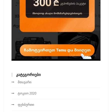
ᲙᲐᲢᲔᲒᲝᲠᲘᲔᲑᲘ
მთავარი
ტოკიო 2020
ფეხბურთი