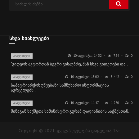
ᲡᲮᲕᲐ ᲡᲘᲐᲮᲚᲔᲔᲑᲘ
10-ᲐᲒᲕᲘᲡᲢᲝ, 14:32
724
0
ᲞᲝᲞᲣᲚᲐᲠᲣᲚᲘ
"ვიდეოს ავტორთან ბევრი ვისაუბრე, მან სხვა ვიდეოები და..
10-ᲐᲒᲕᲘᲡᲢᲝ, 13:02
3 442
0
ᲞᲝᲞᲣᲚᲐᲠᲣᲚᲘ
საპატრიარქოს უწყებანი სამწუხარო ინფორმაციას
ავრცელებს..
10-ᲐᲒᲕᲘᲡᲢᲝ, 11:47
1 280
0
ᲞᲝᲞᲣᲚᲐᲠᲣᲚᲘ
შინაგან საქმეთა სამინისტრო გურამ დადიანიძის საქმესთან..
Copyright © 2021. ყველა უფლება დაცულია 18+