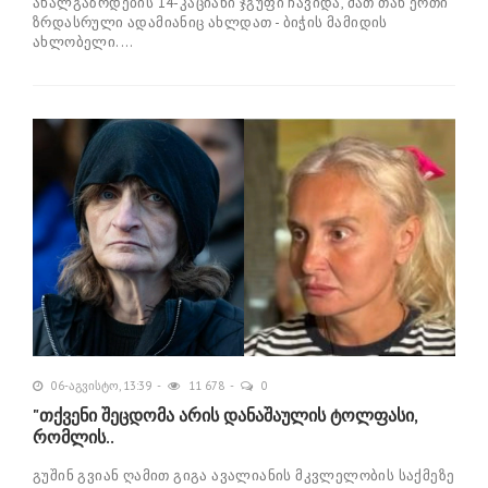
ახალგაზრდების 14-კაციანი ჯგუფი ჩავიდა, მათ თან ერთი
ზრდასრული ადამიანიც ახლდათ - ბიჭის მამიდის
ახლობელი....
06-აგვისტო, 13:39
11 678
0
"თქვენი შეცდომა არის დანაშაულის ტოლფასი,
რომ­ლის..
გუ­შინ გვი­ან ღა­მით გიგა ავა­ლი­ა­ნის მკვლე­ლო­ბის საქ­მე­ზე