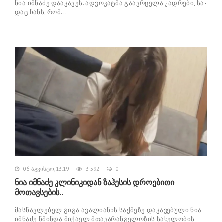
ნია იმ­ნა­ძე და­ა­კა­ვეს. ად­ვო­კატ­მა გა­ავ­რცე­ლა კად­რე­ბი, სა­
დაც ჩანს, რომ...
06-აგვისტო, 13:19
3 592
0
ნია იმნაძე კლინიკიდან ზაჰესის დროებითი
მოთავსების..
მასწავლებელ გიგა ავალიანის საქმეზე დაკავებული ნია
იმნაძე წმინდა მიქაელ მთავარანგელოზის სახელობის