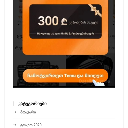
ᲙᲐᲢᲔᲒᲝᲠᲘᲔᲑᲘ
მთავარი
ტოკიო 2020