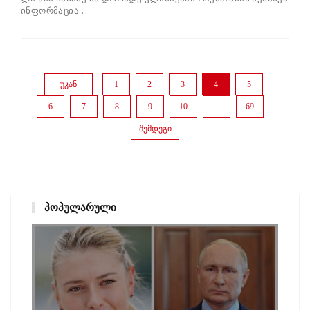
ინ­ფორ­მა­ცია...
უკან
1
2
3
4
5
6
7
8
9
10
...
69
შემდეგი
ᲞᲝᲞᲣᲚᲐᲠᲣᲚᲘ