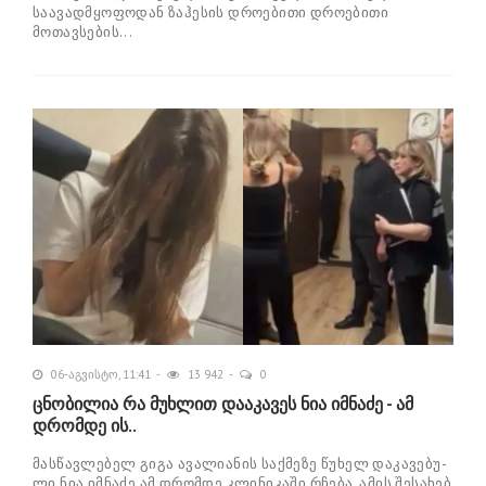
საავადმყოფოდან ზაჰესის დროებითი დროებითი
მოთავსების...
06-აგვისტო, 11:41
13 942
0
ცნობილია რა მუხლით დააკავეს ნია იმნაძე - ამ
დრომდე ის..
მას­წავ­ლე­ბელ გიგა ავა­ლი­ა­ნის საქ­მე­ზე წუ­ხელ და­კა­ვე­ბუ­
ლი ნია იმ­ნა­ძე ამ დრომ­დე კლი­ნი­კა­ში რჩე­ბა. ამის შე­სა­ხებ