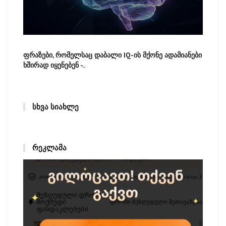
ფრაზები, რომელსაც დაბალი IQ-ის მქონე ადამიანები
ხშირად იყენებენ -..
ᲡᲮᲕᲐ ᲡᲘᲐᲮᲚᲔ
ᲠᲔᲙᲚᲐᲛᲐ