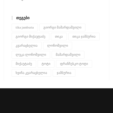
ᲗᲔᲒᲔᲑᲘ
tika jamburia
გიორგი მამარდაშვილი
გიორგი მიქაუტაძე
თიკა
თიკა ჯამბურია
კვარაცხელია
ლოჩოშვილი
ლუკა ლოჩოშვილი
მამარდაშვილი
მიქაუტაძე
ტოტი
ფრანჩესკო ტოტი
ხვიჩა კვარაცხელია
ჯამბურია