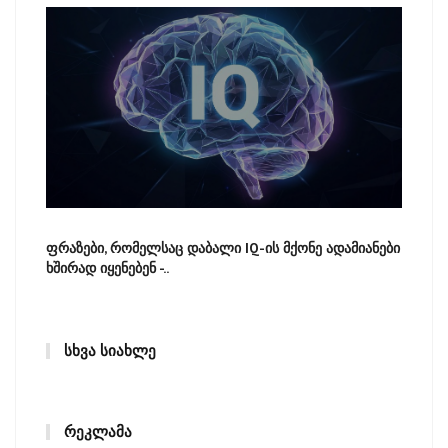
ფრაზები, რომელსაც დაბალი IQ-ის მქონე ადამიანები
ხშირად იყენებენ -..
ᲡᲮᲕᲐ ᲡᲘᲐᲮᲚᲔ
ᲠᲔᲙᲚᲐᲛᲐ