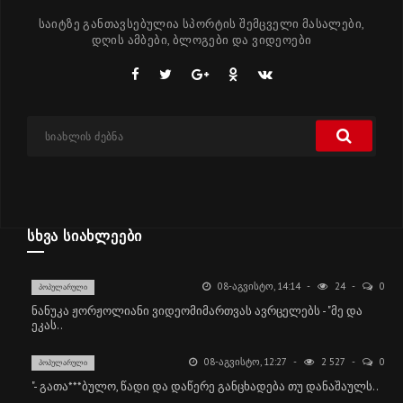
საიტზე განთავსებულია სპორტის შემცველი მასალები,
დღის ამბები, ბლოგები და ვიდეოები
ᲡᲮᲕᲐ ᲡᲘᲐᲮᲚᲔᲔᲑᲘ
08-ᲐᲒᲕᲘᲡᲢᲝ, 14:14
24
0
ᲞᲝᲞᲣᲚᲐᲠᲣᲚᲘ
ნანუკა ჟორჟოლიანი ვიდეომიმართვას ავრცელებს - "მე და
ეკას..
08-ᲐᲒᲕᲘᲡᲢᲝ, 12:27
2 527
0
ᲞᲝᲞᲣᲚᲐᲠᲣᲚᲘ
"- გათა***ბულო, წადი და დაწერე განცხადება თუ დანაშაულს..