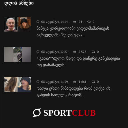
ᲓᲦᲘᲡ ᲐᲛᲑᲔᲑᲘ
08-ᲐᲒᲕᲘᲡᲢᲝ, 14:14
24
0
ნანუკა ჟორჟოლიანი ვიდეომიმართვას
ავრცელებს - "მე და ეკას..
08-ᲐᲒᲕᲘᲡᲢᲝ, 12:27
2 527
0
"- გათა***ბულო, წადი და დაწერე განცხადება
თუ დანაშაულს..
08-ᲐᲒᲕᲘᲡᲢᲝ, 11:39
1 661
0
"ახლა ერთი წინადადება რომ ვთქვა, ის
გახდის ნათელს, რატომ..
SPORT
CLUB