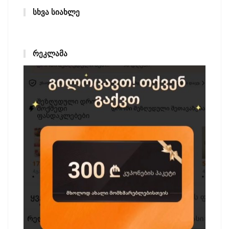
ᲡᲮᲕᲐ ᲡᲘᲐᲮᲚᲔ
ᲠᲔᲙᲚᲐᲛᲐ