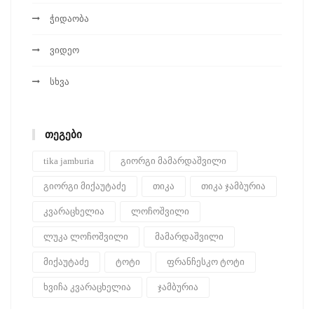
ჭიდაობა
ვიდეო
სხვა
ᲗᲔᲒᲔᲑᲘ
tika jamburia
გიორგი მამარდაშვილი
გიორგი მიქაუტაძე
თიკა
თიკა ჯამბურია
კვარაცხელია
ლოჩოშვილი
ლუკა ლოჩოშვილი
მამარდაშვილი
მიქაუტაძე
ტოტი
ფრანჩესკო ტოტი
ხვიჩა კვარაცხელია
ჯამბურია