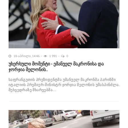
18-აპრილი, 14:46
1 991
0
უხერხული მომენტი - ემანუელ მაკრონისა და
ჯორჯია მელონის..
საფ­რან­გე­თის პრე­ზი­დენ­ტმა ემა­ნუ­ელ მაკ­რონ­მა პა­რიზ­ში
იტა­ლი­ის პრე­მი­ერ-მი­ნის­ტრ ჯორ­ჯია მე­ლო­ნის უმას­პინ­ძლა.
შეხ­ვედ­რა­ზე მხა­რე­ებ­მა...