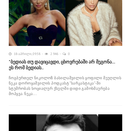
18-აპრილი, 09:58
2 946
0
"ბედიას თუ დავიცავდი, ცხოვრებაში არ მეგონა...
ეს რომ ბედიას..
ჩოგბურთელ ნიკოლოზ ბასილაშვილის ყოფილი მეუღლის
ნეკა დოროყაშვილის პოდკასტ "სარკასტიკა"-ში
სტუმრობას სოციალურ ქსელში დიდი გამოხმაურება
მოჰყვა. ნეკა...