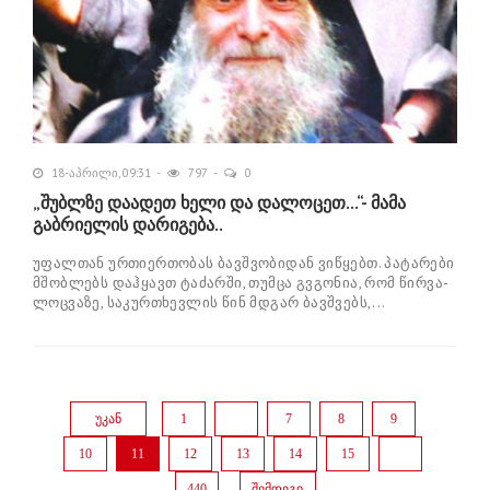
18-აპრილი, 09:31
797
0
„შუბლზე დაადეთ ხელი და დალოცეთ...“- მამა
გაბრიელის დარიგება..
უფალთან ურთიერთობას ბავშვობიდან ვიწყებთ. პატარები
მშობლებს დაჰყავთ ტაძარში, თუმცა გვგონია, რომ წირვა-
ლოცვაზე, საკურთხევლის წინ მდგარ ბავშვებს,...
უკან
1
...
7
8
9
10
11
12
13
14
15
...
440
შემდეგი