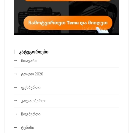
ᲙᲐᲢᲔᲒᲝᲠᲘᲔᲑᲘ
მთავარი
ტოკიო 2020
ფეხბურთი
კალათბურთი
ჩოგბურთი
ტენისი