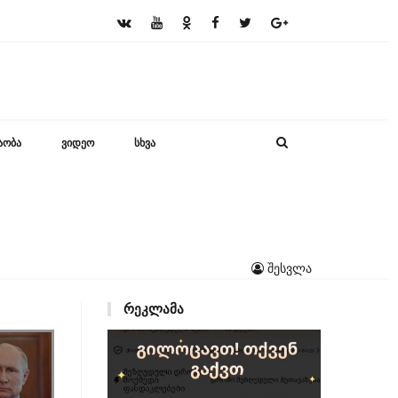
ᲐᲝᲑᲐ
ᲕᲘᲓᲔᲝ
ᲡᲮᲕᲐ
შესვლა
ᲠᲔᲙᲚᲐᲛᲐ