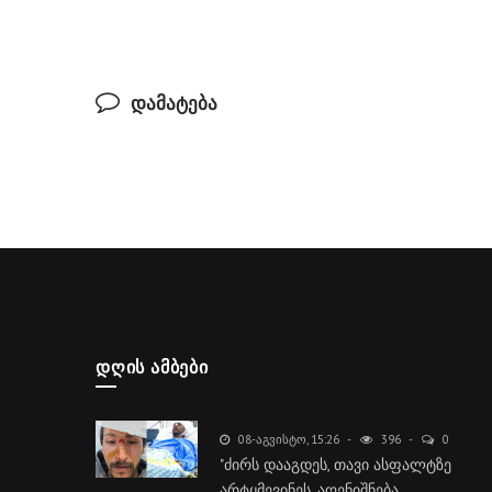
დამატება
ᲓᲦᲘᲡ ᲐᲛᲑᲔᲑᲘ
08-ᲐᲒᲕᲘᲡᲢᲝ, 15:26
396
0
"ძირს დააგდეს, თავი ასფალტზე
არტყმევინეს, აღენიშნება..