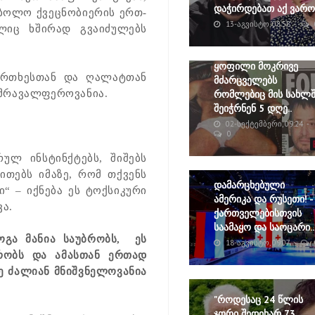
დაჭირდებათ აქ ვარო"
მბოლო ქვეცნობიერის ერთ-
13-ᲐᲒᲕᲘᲡᲢᲝ, 08:58
ლიც ხშირად გვაიძულებს
ყოფილი მოკრივე
ფრთხესთან და ღალატთან
მძარცველებს
 მრავალფეროვანია.
რომლებიც მის სახლშ
შეიჭრნენ 5 დღე..
02-ᲡᲔᲥᲢᲔᲛᲑᲔᲠᲘ, 09:24
0
ულ ინსტინქტებს, შიშებს
თითებს იმაზე, რომ თქვენს
დამარცხებული
“ – იქნება ეს ტოქსიკური
ამერიკა და რუსეთი! -
ვა.
ქართველებისთვის
საამაყო და საოცარი..
ოგა მანია საუბრობს, ეს
18-ᲐᲒᲕᲘᲡᲢᲝ, 09:07
რობს და ამასთან ერთად
ვე ძალიან მნიშვნელოვანია
"როდესაც 24 წლის
ჯორი შედიხარ 73