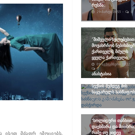
რუსმა..
29-ᲛᲐᲠᲢᲘ, 08:53
0
“შიშველი ხელებებით
მოვახრჩობ ნებისმიე
ქართველს, მძულს
ყველა ქართველი..
09-ᲡᲔᲥᲢᲔᲛᲑᲔᲠᲘ, 09:22
0
ანასტასია
ვოლოჩკოვასთან
სექსის შემდეგ მის
საყვარელს სასწაფოს.
03-ᲐᲒᲕᲘᲡᲢᲝ, 09:35
"სოლიდური თანხით
დაეხმარა და მითხრა,
რამე თუ კიდევ
ს ისეთ მძაფრ ემოციებს,