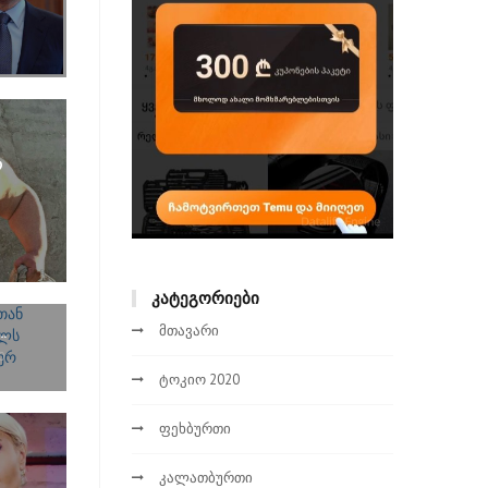
რ
ᲙᲐᲢᲔᲒᲝᲠᲘᲔᲑᲘ
მთავარი
.
0
ტოკიო 2020
ფეხბურთი
კალათბურთი