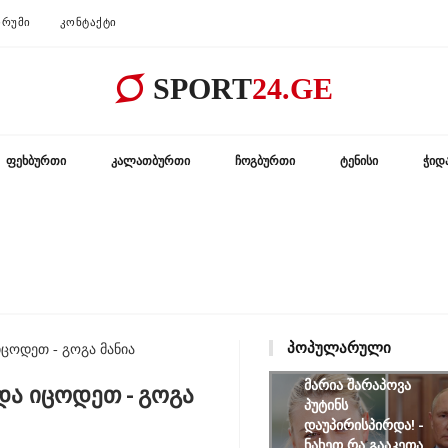
ᲠᲣᲛᲘ
ᲙᲝᲜᲢᲐᲥᲢᲘ
SPORT
24.GE
ᲤᲔᲮᲑᲣᲠᲗᲘ
ᲙᲐᲚᲐᲗᲑᲣᲠᲗᲘ
ᲩᲝᲒᲑᲣᲠᲗᲘ
ᲢᲔᲜᲘᲡᲘ
ᲭᲘᲓ
ᲞᲝᲞᲣᲚᲐᲠᲣᲚᲘ
იცოდეთ - გოგა მანია
მარია შარაპოვა
ნდა იცოდეთ - გოგა
პუტინს
დაუპირისპირდა! -
ნახეთ რა გააკეთა