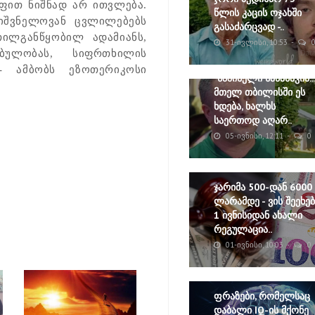
ფით ნიშნად არ ითვლება.
წლის კაცის ოჯახში
ნიშვნელოვან ცვლილებებს
გასაძარცვად -..
ილგანწყობილ ადამიანს,
31-ᲘᲕᲚᲘᲡᲘ, 10:53
ბულობას, სიფრთხილის
“- ამბობს ეზოთერიკოსი
"საშინელი სანახავია...
მთელ თბილისში ეს
ხდება, ხალხს
საერთოდ აღარ..
05-ᲘᲕᲜᲘᲡᲘ, 12:11
0
ჯარიმა 500-დან 6000
ლარამდე - ვის შეეხებ
1 ივნისიდან ახალი
რეგულაცია..
01-ᲘᲕᲜᲘᲡᲘ, 10:03
0
ფრაზები, რომელსაც
დაბალი IQ-ის მქონე