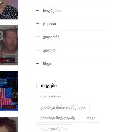
..
ჩოგბურთი
0
ტენისი
ჭიდაობა
ი
ვიდეო
სხვა
ᲗᲔᲒᲔᲑᲘ
tika jamburia
0
გიორგი მამარდაშვილი
გიორგი მიქაუტაძე
თიკა
თიკა ჯამბურია