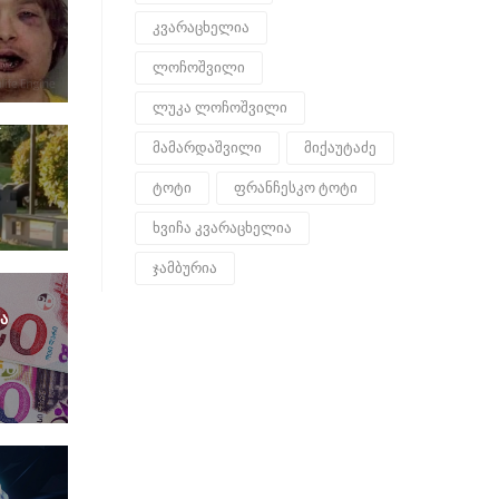
კვარაცხელია
0
ლოჩოშვილი
ლუკა ლოჩოშვილი
მამარდაშვილი
მიქაუტაძე
ტოტი
ფრანჩესკო ტოტი
ხვიჩა კვარაცხელია
ჯამბურია
ა