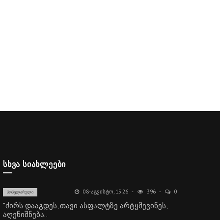
ᲡᲮᲕᲐ ᲡᲘᲐᲮᲚᲔᲔᲑᲘ
08-ᲐᲒᲕᲘᲡᲢᲝ, 15:26
396
0
ᲞᲝᲞᲣᲚᲐᲠᲣᲚᲘ
"ძირს დააგდეს, თავი ასფალტზე არტყმევინეს,
აღენიშნება..