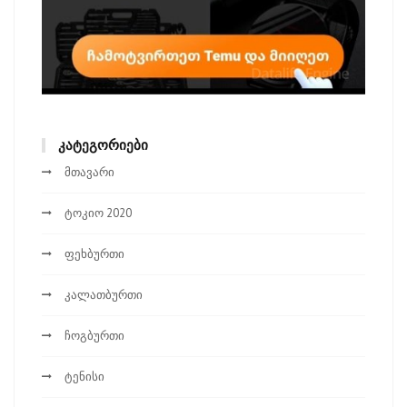
ᲙᲐᲢᲔᲒᲝᲠᲘᲔᲑᲘ
მთავარი
ტოკიო 2020
ფეხბურთი
კალათბურთი
ჩოგბურთი
ტენისი