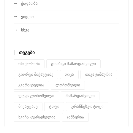
ჭიდაობა
ვიდეო
სხვა
ᲗᲔᲒᲔᲑᲘ
tika jamburia
გიორგი მამარდაშვილი
გიორგი მიქაუტაძე
თიკა
თიკა ჯამბურია
კვარაცხელია
ლოჩოშვილი
ლუკა ლოჩოშვილი
მამარდაშვილი
მიქაუტაძე
ტოტი
ფრანჩესკო ტოტი
ხვიჩა კვარაცხელია
ჯამბურია