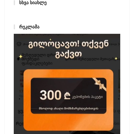
ᲡᲮᲕᲐ ᲡᲘᲐᲮᲚᲔ
ᲠᲔᲙᲚᲐᲛᲐ