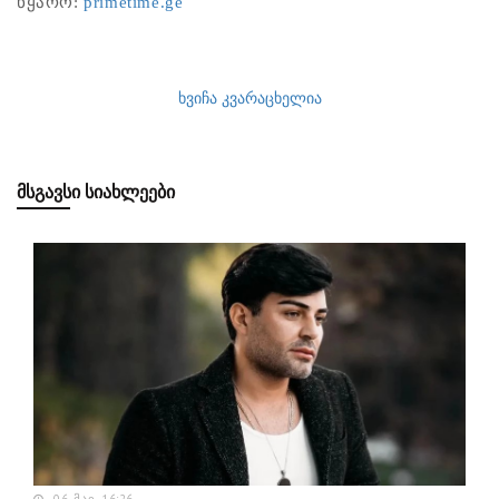
წყარო: ​
primetime.ge
ხვიჩა კვარაცხელია
ᲛᲡᲒᲐᲕᲡᲘ ᲡᲘᲐᲮᲚᲔᲔᲑᲘ