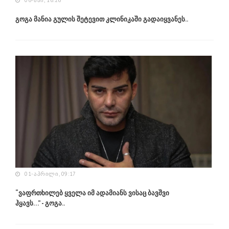
06-ᲛᲐᲘ, 16:26
გოგა მანია გულის შეტევით კლინიკაში გადაიყვანეს..
01-ᲐᲞᲠᲘᲚᲘ, 09:17
“ვაფრთხილებ ყველა იმ ადამიანს ვისაც ბავშვი
ჰყავს…” - გოგა..