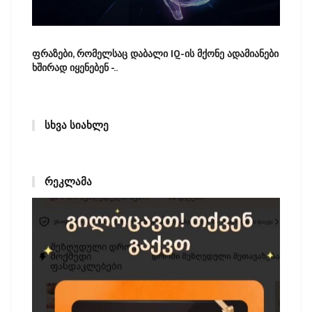
ფრაზები, რომელსაც დაბალი IQ-ის მქონე ადამიანები
ხშირად იყენებენ -..
ᲡᲮᲕᲐ ᲡᲘᲐᲮᲚᲔ
ᲠᲔᲙᲚᲐᲛᲐ