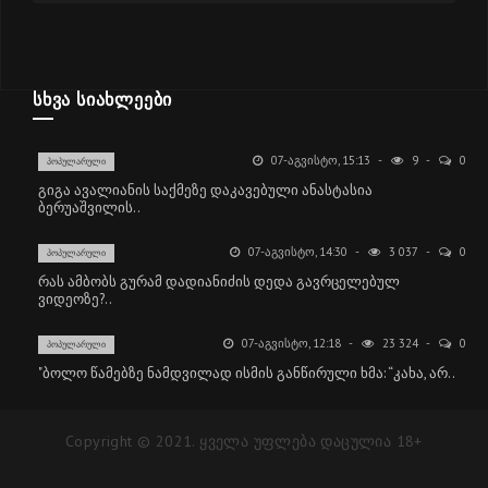
ᲡᲮᲕᲐ ᲡᲘᲐᲮᲚᲔᲔᲑᲘ
07-ᲐᲒᲕᲘᲡᲢᲝ, 15:13
9
0
ᲞᲝᲞᲣᲚᲐᲠᲣᲚᲘ
გიგა ავალიანის საქმეზე დაკავებული ანასტასია
ბერუაშვილის..
07-ᲐᲒᲕᲘᲡᲢᲝ, 14:30
3 037
0
ᲞᲝᲞᲣᲚᲐᲠᲣᲚᲘ
რას ამბობს გურამ დადიანიძის დედა გავრცელებულ
ვიდეოზე?..
07-ᲐᲒᲕᲘᲡᲢᲝ, 12:18
23 324
0
ᲞᲝᲞᲣᲚᲐᲠᲣᲚᲘ
"ბოლო წამებზე ნამდვილად ისმის განწირული ხმა: “კახა, არ..
Copyright © 2021. ყველა უფლება დაცულია 18+