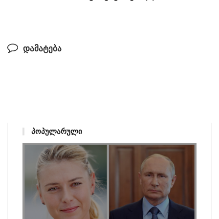
დამატება
ᲞᲝᲞᲣᲚᲐᲠᲣᲚᲘ