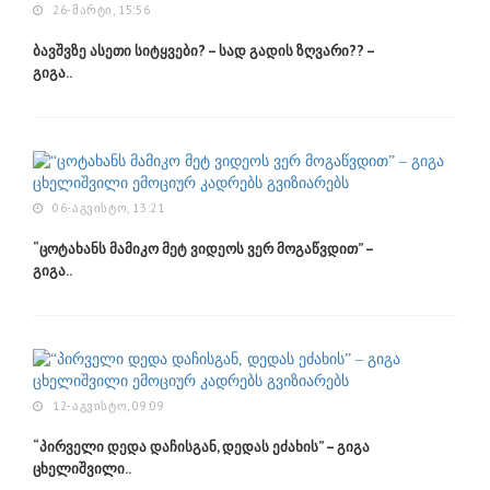
26-ᲛᲐᲠᲢᲘ, 15:56
ბავშვზე ასეთი სიტყვები? – სად გადის ზღვარი?? –
გიგა..
06-ᲐᲒᲕᲘᲡᲢᲝ, 13:21
“ცოტახანს მამიკო მეტ ვიდეოს ვერ მოგაწვდით” –
გიგა..
12-ᲐᲒᲕᲘᲡᲢᲝ, 09:09
“პირველი დედა დაჩისგან, დედას ეძახის” – გიგა
ცხელიშვილი..