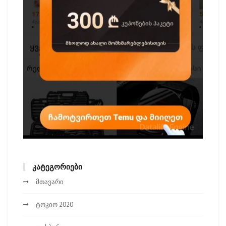
ᲙᲐᲢᲔᲒᲝᲠᲘᲔᲑᲘ
მთავარი
ტოკიო 2020