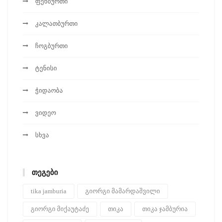
ფეხბურთი
კალათბურთი
ჩოგბურთი
ტენისი
ჭიდაობა
ვიდეო
სხვა
ᲗᲔᲒᲔᲑᲘ
tika jamburia
გიორგი მამარდაშვილი
გიორგი მიქაუტაძე
თიკა
თიკა ჯამბურია