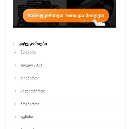
ᲙᲐᲢᲔᲒᲝᲠᲘᲔᲑᲘ
მთავარი
ტოკიო 2020
ფეხბურთი
კალათბურთი
ჩოგბურთი
ტენისი