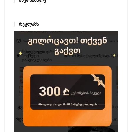
ᲡᲮᲕᲐ ᲡᲘᲐᲮᲚᲔ
ᲠᲔᲙᲚᲐᲛᲐ