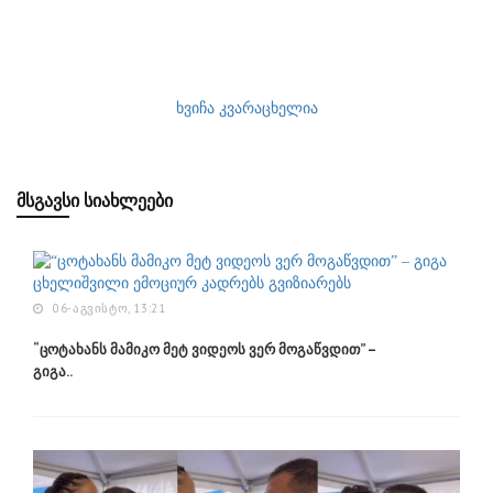
ხვიჩა კვარაცხელია
ᲛᲡᲒᲐᲕᲡᲘ ᲡᲘᲐᲮᲚᲔᲔᲑᲘ
06-ᲐᲒᲕᲘᲡᲢᲝ, 13:21
“ცოტახანს მამიკო მეტ ვიდეოს ვერ მოგაწვდით” –
გიგა..