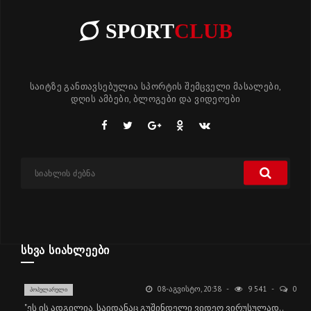
SPORT
CLUB
საიტზე განთავსებულია სპორტის შემცველი მასალები,
დღის ამბები, ბლოგები და ვიდეოები
ᲡᲮᲕᲐ ᲡᲘᲐᲮᲚᲔᲔᲑᲘ
08-ᲐᲒᲕᲘᲡᲢᲝ, 20:38
9 541
0
ᲞᲝᲞᲣᲚᲐᲠᲣᲚᲘ
"ეს ის ადგილია, საიდანაც გუშინდელი ვიდეო ვირუსულად..