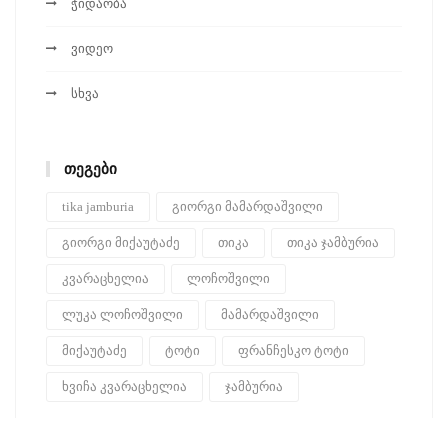
ჭიდაობა
ვიდეო
სხვა
ᲗᲔᲒᲔᲑᲘ
tika jamburia
გიორგი მამარდაშვილი
გიორგი მიქაუტაძე
თიკა
თიკა ჯამბურია
კვარაცხელია
ლოჩოშვილი
ლუკა ლოჩოშვილი
მამარდაშვილი
მიქაუტაძე
ტოტი
ფრანჩესკო ტოტი
ხვიჩა კვარაცხელია
ჯამბურია