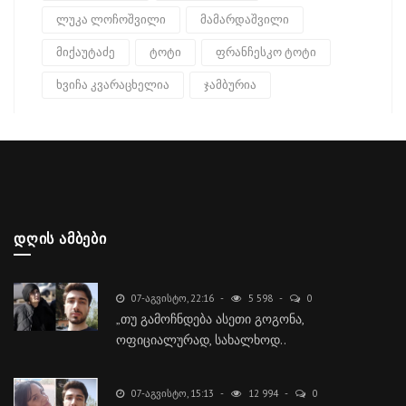
ლუკა ლოჩოშვილი
მამარდაშვილი
მიქაუტაძე
ტოტი
ფრანჩესკო ტოტი
ხვიჩა კვარაცხელია
ჯამბურია
ᲓᲦᲘᲡ ᲐᲛᲑᲔᲑᲘ
07-ᲐᲒᲕᲘᲡᲢᲝ, 22:16
5 598
0
„თუ გამოჩნდება ასეთი გოგონა,
ოფიციალურად, სახალხოდ..
07-ᲐᲒᲕᲘᲡᲢᲝ, 15:13
12 994
0