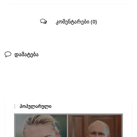
კომენტარები (0)
დამატება
ᲞᲝᲞᲣᲚᲐᲠᲣᲚᲘ