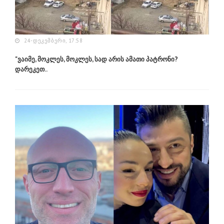
24-ᲓᲔᲙᲔᲛᲑᲔᲠᲘ, 17:58
"ვაიმე, მოკლეს, მოკლეს, სად არის ამათი პატრონი?
დარეკეთ..