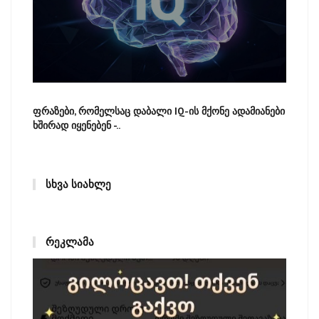
ფრაზები, რომელსაც დაბალი IQ-ის მქონე ადამიანები
ხშირად იყენებენ -..
ᲡᲮᲕᲐ ᲡᲘᲐᲮᲚᲔ
ᲠᲔᲙᲚᲐᲛᲐ