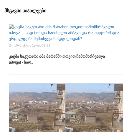
ᲛᲡᲒᲐᲕᲡᲘ ᲡᲘᲐᲮᲚᲔᲔᲑᲘ
19-ᲡᲔᲥᲢᲔᲛᲑᲔᲠᲘ, 09:22
კაცმა საკუთარი ძმა მარანში თოკით ჩამომხრჩვალი
იპოვა! - სად..