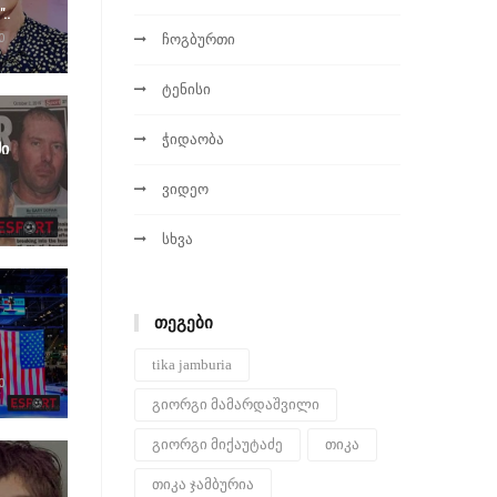
..
ჩოგბურთი
0
ტენისი
ჭიდაობა
ი
ვიდეო
სხვა
ᲗᲔᲒᲔᲑᲘ
tika jamburia
0
გიორგი მამარდაშვილი
გიორგი მიქაუტაძე
თიკა
თიკა ჯამბურია