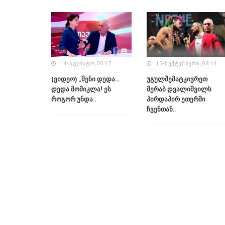
14-ᲐᲒᲕᲘᲡᲢᲝ, 00:17
15-ᲡᲔᲥᲢᲔᲛᲑᲔᲠᲘ, 08:44
(ვიდეო) „შენი დედა...
უგულშემატკივრეთ
დედა მომიკლა! ეს
მერაბ დვალიშვილს
როგორ უნდა..
პირდაპირ ეთერში
ჩვენთან..