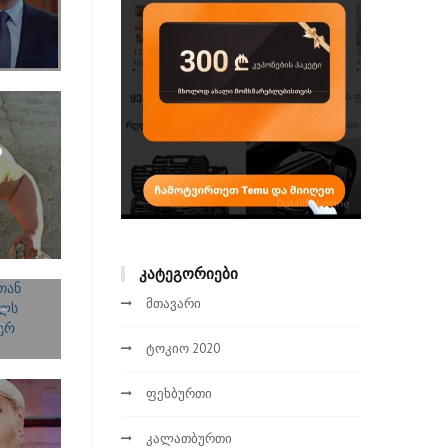
რ
ᲙᲐᲢᲔᲒᲝᲠᲘᲔᲑᲘ
მთავარი
.
0
ტოკიო 2020
ფეხბურთი
კალათბურთი