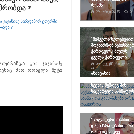
რუსმა..
მრობდა ?
29-ᲛᲐᲠᲢᲘ, 08:53
0
“შიშველი ხელებებით
მოვახრჩობ ნებისმიე
ქართველს, მძულს
ყველა ქართველი..
აუბრაზდა გია ჯაჯანიძე
09-ᲡᲔᲥᲢᲔᲛᲑᲔᲠᲘ, 09:22
0
დესაც მათ ორნელა მუტი
ანასტასია
ვოლოჩკოვასთან
სექსის შემდეგ მის
საყვარელს სასწაფოს.
03-ᲐᲒᲕᲘᲡᲢᲝ, 09:35
"სოლიდური თანხით
დაეხმარა და მითხრა,
რამე თუ კიდევ