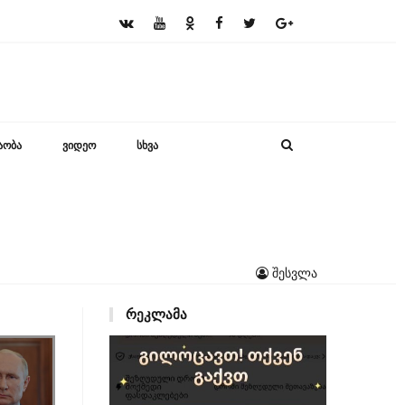
ᲐᲝᲑᲐ
ᲕᲘᲓᲔᲝ
ᲡᲮᲕᲐ
შესვლა
ᲠᲔᲙᲚᲐᲛᲐ