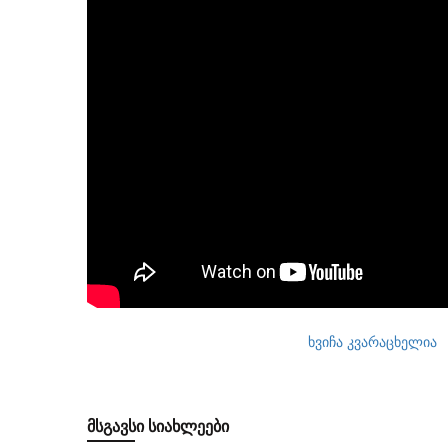
ხვიჩა კვარაცხელია
ᲛᲡᲒᲐᲕᲡᲘ ᲡᲘᲐᲮᲚᲔᲔᲑᲘ