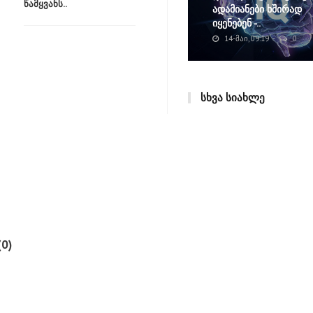
წამყვანს..
ადამიანები ხშირად
იყენებენ -..
14-ᲛᲐᲘ, 09:19
0
ᲡᲮᲕᲐ ᲡᲘᲐᲮᲚᲔ
0)