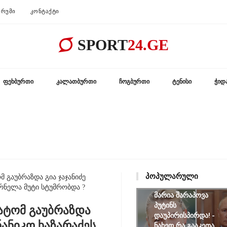
ᲠᲣᲛᲘ
ᲙᲝᲜᲢᲐᲥᲢᲘ
SPORT
24.GE
ᲤᲔᲮᲑᲣᲠᲗᲘ
ᲙᲐᲚᲐᲗᲑᲣᲠᲗᲘ
ᲩᲝᲒᲑᲣᲠᲗᲘ
ᲢᲔᲜᲘᲡᲘ
ᲭᲘᲓ
ᲞᲝᲞᲣᲚᲐᲠᲣᲚᲘ
 გაუბრაზდა გია ჯაჯანიძე
რნელა მუტი სტუმრობდა ?
მარია შარაპოვა
პუტინს
ატომ გაუბრაზდა
დაუპირისპირდა! -
ნანიკო ხაზარაძეს,
ნახეთ რა გააკეთა