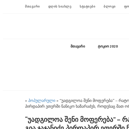
ᲛᲗᲐᲕᲐᲠᲘ
ᲓᲦᲘᲡ ᲡᲘᲐᲮᲚᲔ
ᲡᲢᲐᲢᲘᲔᲑᲘ
ᲑᲚᲝᲒᲘ
ᲤᲝ
ᲛᲗᲐᲕᲐᲠᲘ
ᲢᲝᲙᲘᲝ 2020
»
პოპულარული
» “უადგილოა შენი მოფერება” – რატომ
პირდაპირ ეთერში ნანიკო ხაზარაძეს, როდესაც მათ ო
“უადგილოა შენი მოფერება” – რ
გია ჯაჯანიძე პირდაპირ ეთერში 