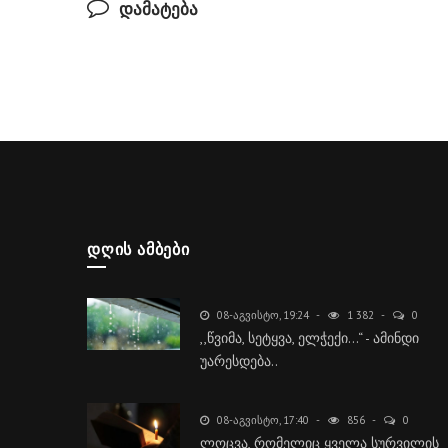
დამატება
ᲓᲦᲘᲡ ᲐᲛᲑᲔᲑᲘ
08-ᲐᲒᲕᲘᲡᲢᲝ, 19:24
1 382
0
,,წვიმა, სეტყვა, ელჭექი…“ - ამინდი
უარესდება..
08-ᲐᲒᲕᲘᲡᲢᲝ, 17:40
856
0
ლოცვა, რომელიც ყველა სურვილის