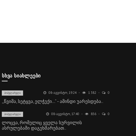
ᲡᲮᲕᲐ ᲡᲘᲐᲮᲚᲔᲔᲑᲘ
08-ᲐᲒᲕᲘᲡᲢᲝ, 19:24
1 382
0
ᲞᲝᲞᲣᲚᲐᲠᲣᲚᲘ
,,წვიმა, სეტყვა, ელჭექი…“ - ამინდი უარესდება..
08-ᲐᲒᲕᲘᲡᲢᲝ, 17:40
856
0
ᲞᲝᲞᲣᲚᲐᲠᲣᲚᲘ
ლოცვა, რომელიც ყველა სურვილის
ასრულებაში დაგეხმარებათ..