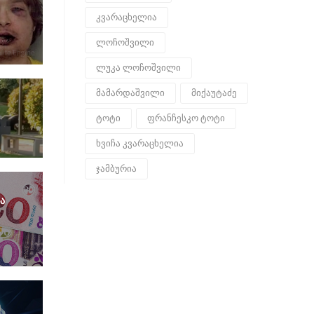
კვარაცხელია
0
ლოჩოშვილი
ლუკა ლოჩოშვილი
მამარდაშვილი
მიქაუტაძე
ტოტი
ფრანჩესკო ტოტი
ხვიჩა კვარაცხელია
ჯამბურია
ა