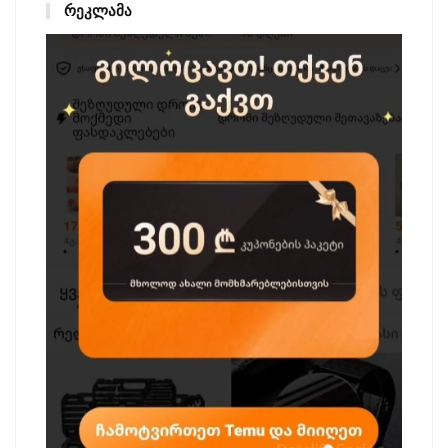
ᲠᲔᲙᲚᲐᲛᲐ