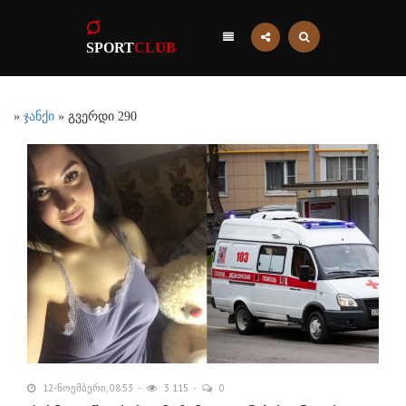
SPORT
CLUB
»
ჯანქი
» გვერდი 290
12-ნოემბერი, 08:53
3 115
0