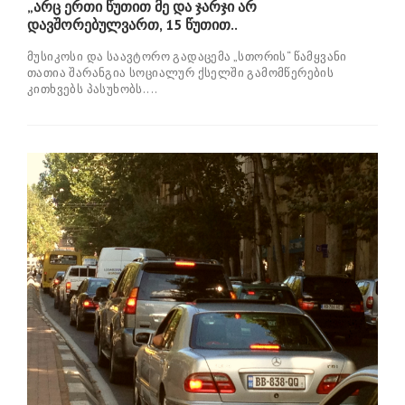
„არც ერთი წუთით მე და ჯარჯი არ
დავშორებულვართ, 15 წუთით..
მუსიკოსი და საავტორო გადაცემა „სთორის“ წამყვანი
თათია შარანგია სოციალურ ქსელში გამომწერების
კითხვებს პასუხობს....