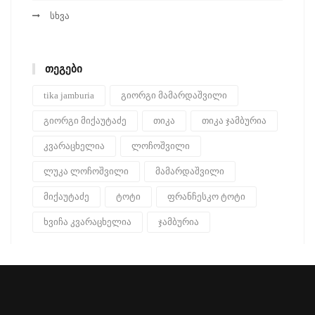
სხვა
ᲗᲔᲒᲔᲑᲘ
tika jamburia
გიორგი მამარდაშვილი
გიორგი მიქაუტაძე
თიკა
თიკა ჯამბურია
კვარაცხელია
ლოჩოშვილი
ლუკა ლოჩოშვილი
მამარდაშვილი
მიქაუტაძე
ტოტი
ფრანჩესკო ტოტი
ხვიჩა კვარაცხელია
ჯამბურია