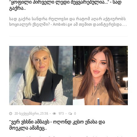
"ყო­ფი­ლი პირ­ვე­ლი ლედი შეყ­ვა­რე­ბუ­ლია..." - სად
გაქრა..
სად გაქ­რა სან­დრა რუ­ლოვ­სი და რა­ტომ აღარ აქ­ტი­უ­რობს
სო­ცი­ა­ლურ ქსელ­ში? - Ambebi.ge ამ თე­მით და­ინ­ტე­რეს­და....
20-სექტემბერი, 23:38
973
0
"ვერ ვხსნი ამბავს - ოღონდ კესო ენახა და
მოეკლა ამაზეც..