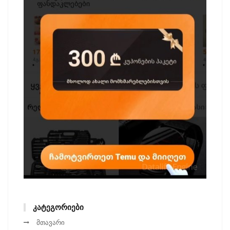
ᲙᲐᲢᲔᲒᲝᲠᲘᲔᲑᲘ
მთავარი