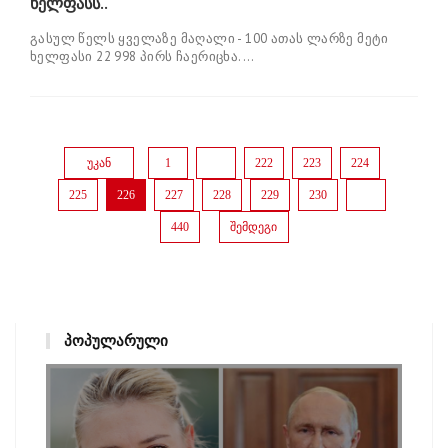
ხელფასს..
გა­სულ წელს ყვე­ლა­ზე მა­ღა­ლი - 100 ათას ლარ­ზე მეტი
ხელ­ფა­სი 22 998 პირს ჩა­ე­რი­ცხა....
უკან
1
...
222
223
224
225
226
227
228
229
230
...
440
შემდეგი
ᲞᲝᲞᲣᲚᲐᲠᲣᲚᲘ