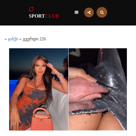
SPORT
CLUB
»
ჯანქი
» გვერდი 226