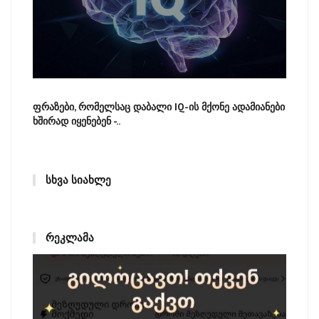
ფრაზები, რომელსაც დაბალი IQ-ის მქონე ადამიანები
ხშირად იყენებენ -..
ᲡᲮᲕᲐ ᲡᲘᲐᲮᲚᲔ
ᲠᲔᲙᲚᲐᲛᲐ