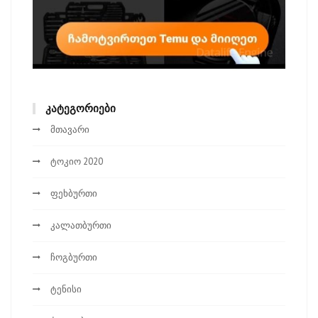
ᲙᲐᲢᲔᲒᲝᲠᲘᲔᲑᲘ
მთავარი
ტოკიო 2020
ფეხბურთი
კალათბურთი
ჩოგბურთი
ტენისი