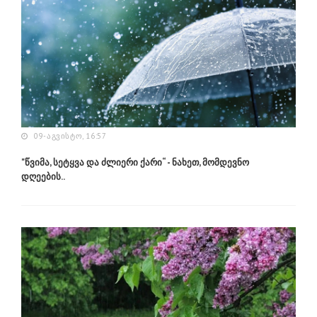
09-ᲐᲒᲕᲘᲡᲢᲝ, 16:57
"წვიმა, სეტყვა და ძლიერი ქარი“ - ნახეთ, მომდევნო
დღეების..