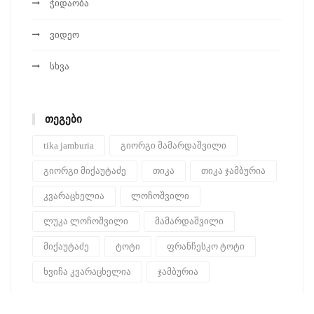
ჭიდაობა
ვიდეო
სხვა
ᲗᲔᲒᲔᲑᲘ
tika jamburia
გიორგი მამარდაშვილი
გიორგი მიქაუტაძე
თიკა
თიკა ჯამბურია
კვარაცხელია
ლოჩოშვილი
ლუკა ლოჩოშვილი
მამარდაშვილი
მიქაუტაძე
ტოტი
ფრანჩესკო ტოტი
ხვიჩა კვარაცხელია
ჯამბურია