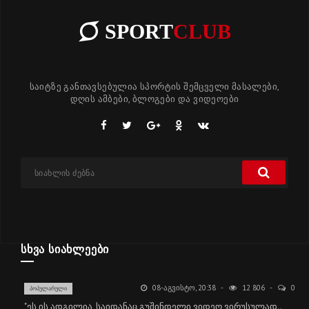
SPORT
CLUB
საიტზე განთავსებულია სპორტის შემცველი მასალები,
დღის ამბები, ბლოგები და ვიდეოები
ᲡᲮᲕᲐ ᲡᲘᲐᲮᲚᲔᲔᲑᲘ
08-ᲐᲒᲕᲘᲡᲢᲝ, 20:38
12 806
0
ᲞᲝᲞᲣᲚᲐᲠᲣᲚᲘ
"ეს ის ადგილია, საიდანაც გუშინდელი ვიდეო ვირუსულად..