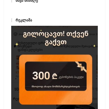
ᲡᲮᲕᲐ ᲡᲘᲐᲮᲚᲔ
ᲠᲔᲙᲚᲐᲛᲐ