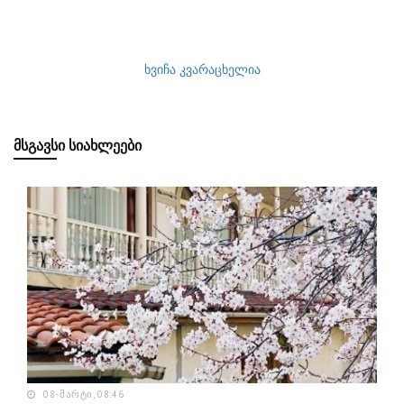
ხვიჩა კვარაცხელია
ᲛᲡᲒᲐᲕᲡᲘ ᲡᲘᲐᲮᲚᲔᲔᲑᲘ
08-ᲛᲐᲠᲢᲘ, 08:46