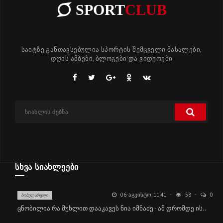
SPORT
CLUB
საიტზე განთავსებულია სპორტის შემცველი მასალები,
დღის ამბები, ბლოგები და ვიდეოები
ᲡᲮᲕᲐ ᲡᲘᲐᲮᲚᲔᲔᲑᲘ
06-ᲐᲒᲕᲘᲡᲢᲝ, 11:41
58
0
ᲞᲝᲞᲣᲚᲐᲠᲣᲚᲘ
ცნობილია რა მუხლით დააკავეს ნია იმნაძე - ამ დრომდე ის..