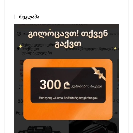
ᲠᲔᲙᲚᲐᲛᲐ