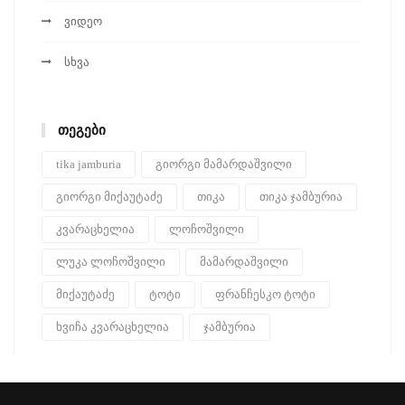
ვიდეო
სხვა
ᲗᲔᲒᲔᲑᲘ
tika jamburia
გიორგი მამარდაშვილი
გიორგი მიქაუტაძე
თიკა
თიკა ჯამბურია
კვარაცხელია
ლოჩოშვილი
ლუკა ლოჩოშვილი
მამარდაშვილი
მიქაუტაძე
ტოტი
ფრანჩესკო ტოტი
ხვიჩა კვარაცხელია
ჯამბურია