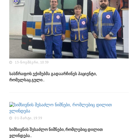
13-ᲜᲝᲔᲛᲑᲔᲠᲘ, 10:39
სასწრაფოს ექიმებმა გადაარჩინეს პაციენტი,
რომელსაც გული..
01-ᲛᲐᲠᲢᲘ, 19:39
სიმსივნის შესაძლო ნიშნები, რომლებიც დილით
ვლინდება..