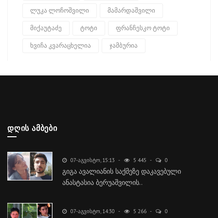
ლუკა ლოჩოშვილი
მამარდაშვილი
მიქაუტაძე
ტოტი
ფრანჩესკო ტოტი
ხვიჩა კვარაცხელია
ჯამბურია
ᲓᲦᲘᲡ ᲐᲛᲑᲔᲑᲘ
07-ᲐᲒᲕᲘᲡᲢᲝ, 15:13
5 445
0
გიგა ავალიანის საქმეზე დაკავებული
ანასტასია ბერუაშვილის..
07-ᲐᲒᲕᲘᲡᲢᲝ, 14:30
5 266
0