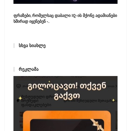
ფრაზები, რომელსაც დაბალი IQ-ის მქონე ადამიანები
ხშირად იყენებენ -..
ᲡᲮᲕᲐ ᲡᲘᲐᲮᲚᲔ
ᲠᲔᲙᲚᲐᲛᲐ