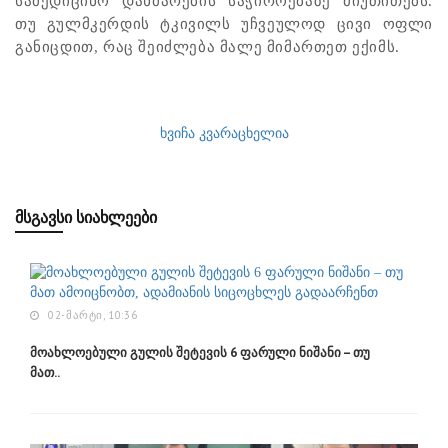
სამედიცინო დახმარების საჭიროებაზე მიუთითებს.
თუ გულმკერდის ტკივილს უჩვეულოდ ცივი ოფლი
განიცდით, რაც შეიძლება მალე მიმართეთ ექიმს.
ხვიჩა კვარაცხელია
ᲛᲡᲒᲐᲕᲡᲘ ᲡᲘᲐᲮᲚᲔᲔᲑᲘ
02-ᲛᲐᲠᲢᲘ, 10:36
მოახლოებული გულის შეტევის 6 ფარული ნიშანი – თუ
მათ..