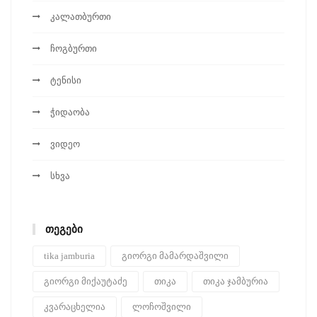
კალათბურთი
ჩოგბურთი
ტენისი
ჭიდაობა
ვიდეო
სხვა
ᲗᲔᲒᲔᲑᲘ
tika jamburia
გიორგი მამარდაშვილი
გიორგი მიქაუტაძე
თიკა
თიკა ჯამბურია
კვარაცხელია
ლოჩოშვილი