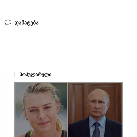
დამატება
ᲞᲝᲞᲣᲚᲐᲠᲣᲚᲘ