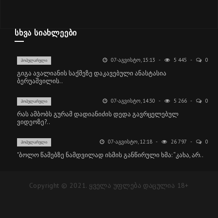
ᲡᲮᲕᲐ ᲡᲘᲐᲮᲚᲔᲔᲑᲘ
07-ᲐᲒᲕᲘᲡᲢᲝ, 15:13
5 445
0
ᲞᲝᲞᲣᲚᲐᲠᲣᲚᲘ
გიგა ავალიანის საქმეზე დაკავებული ანასტასია
ბერუაშვილის..
07-ᲐᲒᲕᲘᲡᲢᲝ, 14:30
5 266
0
ᲞᲝᲞᲣᲚᲐᲠᲣᲚᲘ
რას ამბობს გურამ დადიანიძის დედა გავრცელებულ
ვიდეოზე?..
07-ᲐᲒᲕᲘᲡᲢᲝ, 12:18
26 797
0
ᲞᲝᲞᲣᲚᲐᲠᲣᲚᲘ
"ბოლო წამებზე ნამდვილად ისმის განწირული ხმა: “კახა, არ..
Copyright © 2021. ყველა უფლება დაცულია 18+