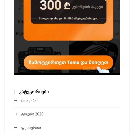
ᲙᲐᲢᲔᲒᲝᲠᲘᲔᲑᲘ
მთავარი
ტოკიო 2020
ფეხბურთი