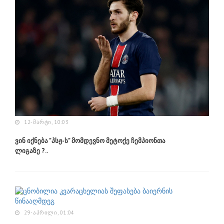
12-ᲛᲐᲠᲢᲘ, 10:03
ვინ იქნება "პსჟ-ს" მომდევნო მეტოქე ჩემპიონთა
ლიგაზე ?..
29-ᲐᲞᲠᲘᲚᲘ, 01:04