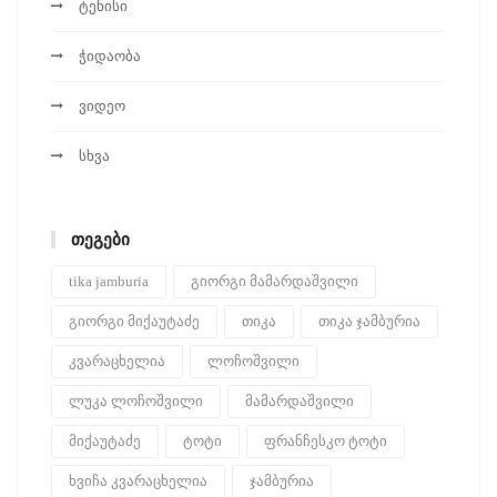
ტენისი
ჭიდაობა
ვიდეო
სხვა
ᲗᲔᲒᲔᲑᲘ
tika jamburia
გიორგი მამარდაშვილი
გიორგი მიქაუტაძე
თიკა
თიკა ჯამბურია
კვარაცხელია
ლოჩოშვილი
ლუკა ლოჩოშვილი
მამარდაშვილი
მიქაუტაძე
ტოტი
ფრანჩესკო ტოტი
ხვიჩა კვარაცხელია
ჯამბურია