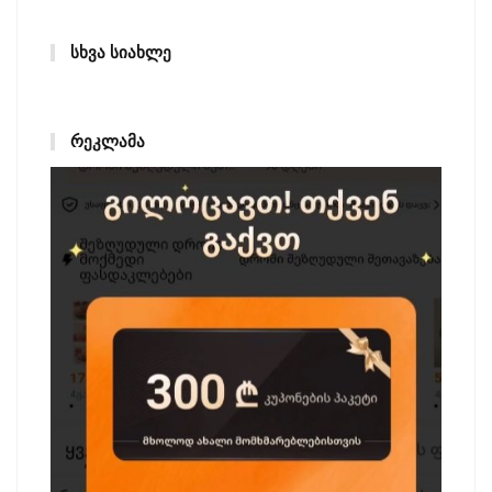
ᲡᲮᲕᲐ ᲡᲘᲐᲮᲚᲔ
ᲠᲔᲙᲚᲐᲛᲐ