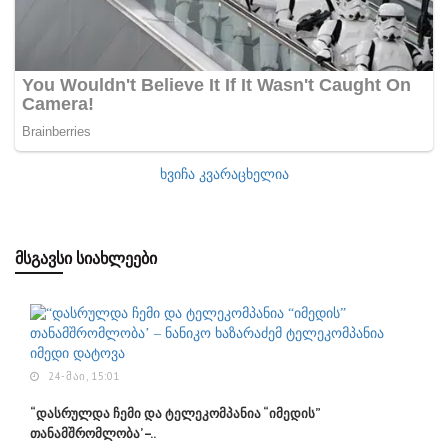
ხვიჩა კვარაცხელია
ᲛᲡᲒᲐᲕᲡᲘ ᲡᲘᲐᲮᲚᲔᲔᲑᲘ
24-ᲛᲐᲘ, 15:01
“დასრულდა ჩემი და ტელეკომპანია “იმედის”
თანამშრომლობა’ –..