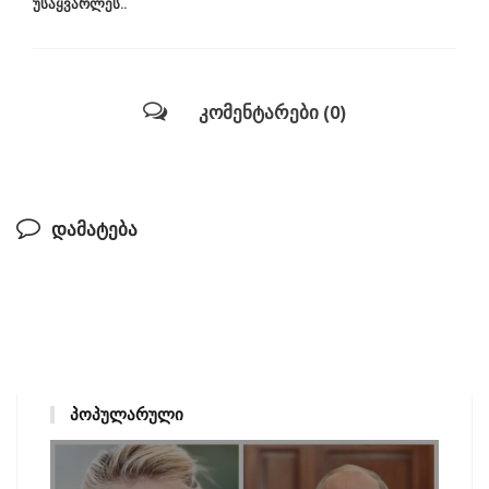
უსაყვარლეს..
კომენტარები (0)
დამატება
ᲞᲝᲞᲣᲚᲐᲠᲣᲚᲘ