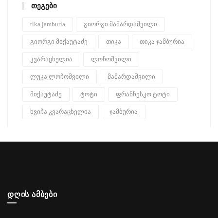
ᲗᲔᲒᲔᲑᲘ
tika jamburia
გიორგი მამარდაშვილი
გიორგი მიქაუტაძე
თიკა
თიკა ჯამბურია
კვარაცხელია
ლოჩოშვილი
ლუკა ლოჩოშვილი
მამარდაშვილი
მიქაუტაძე
ტოტი
ფრანჩესკო ტოტი
ხვიჩა კვარაცხელია
ჯამბურია
ᲓᲦᲘᲡ ᲐᲛᲑᲔᲑᲘ