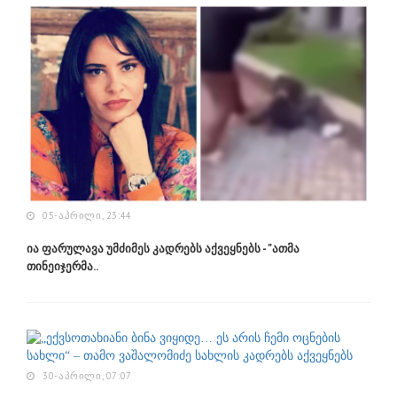
05-ᲐᲞᲠᲘᲚᲘ, 23:44
ია ფარულავა უმძიმეს კადრებს აქვეყნებს - "ათმა
თინეიჯერმა..
30-ᲐᲞᲠᲘᲚᲘ, 07:07