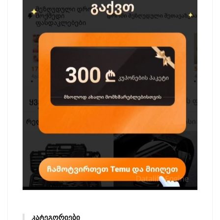
ᲙᲐᲢᲔᲒᲝᲠᲘᲔᲑᲘ