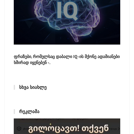
ფრაზები, რომელსაც დაბალი IQ-ის მქონე ადამიანები
ხშირად იყენებენ -..
ᲡᲮᲕᲐ ᲡᲘᲐᲮᲚᲔ
ᲠᲔᲙᲚᲐᲛᲐ