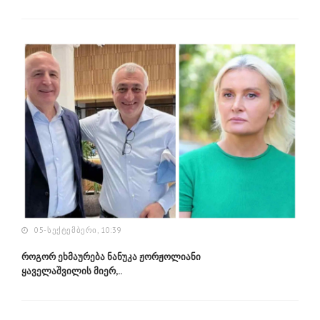
05-ᲡᲔᲥᲢᲔᲛᲑᲔᲠᲘ, 10:39
როგორ ეხმაურება ნანუკა ჟორჟოლიანი
ყაველაშვილის მიერ,..