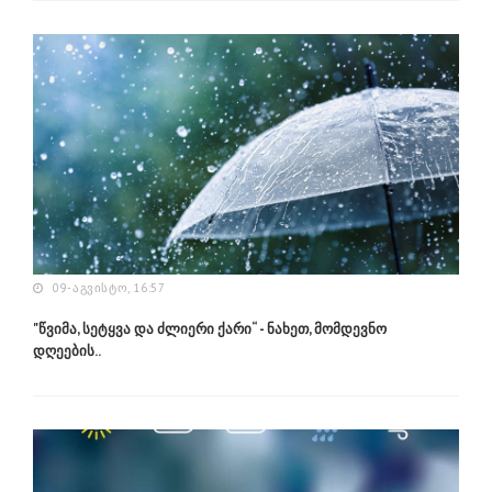
09-ᲐᲒᲕᲘᲡᲢᲝ, 16:57
"წვიმა, სეტყვა და ძლიერი ქარი“ - ნახეთ, მომდევნო
დღეების..