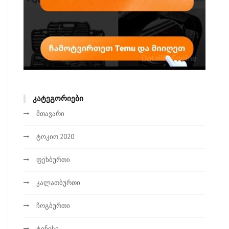
ᲙᲐᲢᲔᲒᲝᲠᲘᲔᲑᲘ
მთავარი
ტოკიო 2020
ფეხბურთი
კალათბურთი
ჩოგბურთი
ტენისი