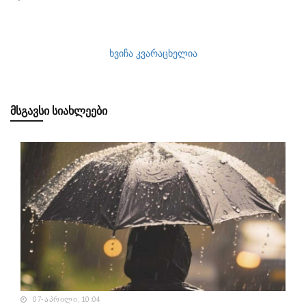
ხვიჩა კვარაცხელია
ᲛᲡᲒᲐᲕᲡᲘ ᲡᲘᲐᲮᲚᲔᲔᲑᲘ
07-ᲐᲞᲠᲘᲚᲘ, 10:04