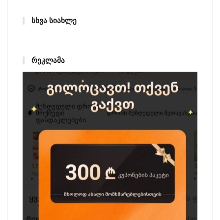
ᲡᲮᲕᲐ ᲡᲘᲐᲮᲚᲔ
ᲠᲔᲙᲚᲐᲛᲐ