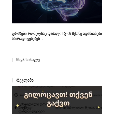
ფრაზები, რომელსაც დაბალი IQ-ის მქონე ადამიანები
ხშირად იყენებენ -..
ᲡᲮᲕᲐ ᲡᲘᲐᲮᲚᲔ
ᲠᲔᲙᲚᲐᲛᲐ