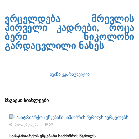
ვრცელდება მრევლის
პირველი კადრები, როცა
ბერი ნიკოლოზი
გარდაცვლილი ნახეს
ხვიჩა კვარაცხელია
ᲛᲡᲒᲐᲕᲡᲘ ᲡᲘᲐᲮᲚᲔᲔᲑᲘ
06-ᲗᲔᲑᲔᲠᲕᲐᲚᲘ, 10:59
საპატრიარქოს უწყებანი სამძიმრის წერილს