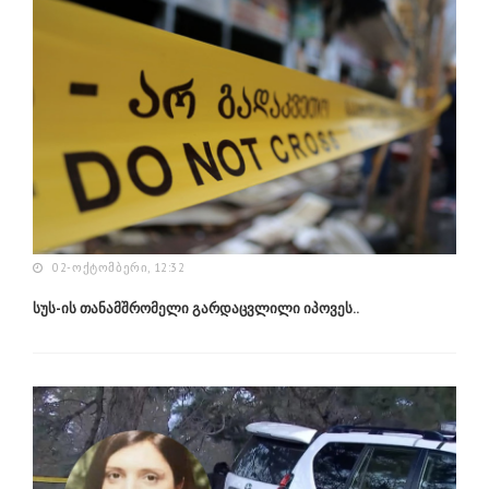
02-ᲝᲥᲢᲝᲛᲑᲔᲠᲘ, 12:32
სუს-ის თანამშრომელი გარდაცვლილი იპოვეს..