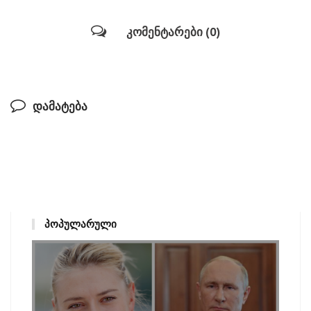
კომენტარები (0)
დამატება
ᲞᲝᲞᲣᲚᲐᲠᲣᲚᲘ