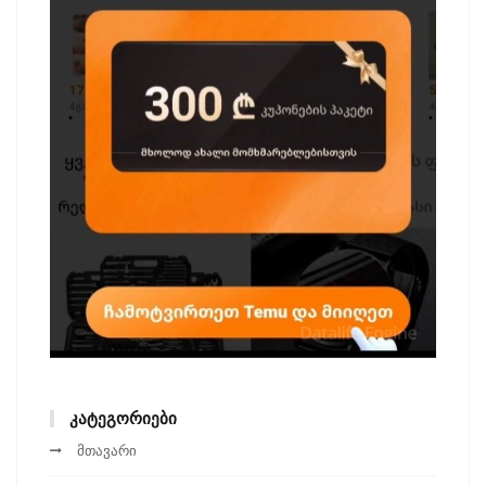
ᲙᲐᲢᲔᲒᲝᲠᲘᲔᲑᲘ
მთავარი