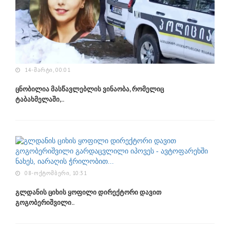
14-ᲛᲐᲠᲢᲘ, 00:01
ცნობილია მასწავლებლის ვინაობა, რომელიც
ტაბახმელაში,..
08-ᲝᲥᲢᲝᲛᲑᲔᲠᲘ, 10:31
გლდანის ციხის ყოფილი დირექტორი დავით
გოგობერიშვილი..