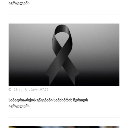
ავრცელებს..
19-ᲡᲔᲥᲢᲔᲛᲑᲔᲠᲘ, 07:55
საპატრიარქოს უწყებანი სამძიმრის წერილს
ავრცელებს..