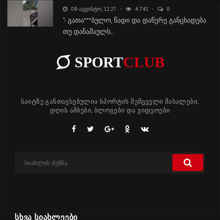
08-ᲐᲒᲕᲘᲡᲢᲝ, 12:27
4 741
0
"- გათა***ბულო, წადი და დაწერე განცხადება
თუ დანაშაულს..
SPORT
CLUB
საიტზე განთავსებულია სპორტის შემცველი მასალები,
დღის ამბები, ბლოგები და ვიდეოები
ᲡᲮᲕᲐ ᲡᲘᲐᲮᲚᲔᲔᲑᲘ