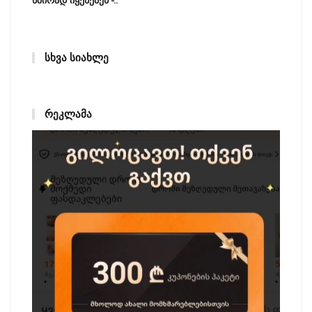
ᲡᲮᲕᲐ ᲡᲘᲐᲮᲚᲔ
ᲠᲔᲙᲚᲐᲛᲐ