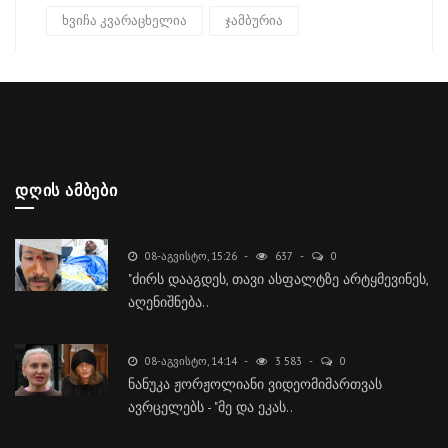
ხვიჩა კვარაცხელია
ჯამბურია
ᲓᲦᲘᲡ ᲐᲛᲑᲔᲑᲘ
08-ᲐᲒᲕᲘᲡᲢᲝ, 15:26
637
0
"ძირს დააგდეს, თავი ასფალტზე არტყმევინეს,
აღენიშნება..
08-ᲐᲒᲕᲘᲡᲢᲝ, 14:14
3 583
0
ნანუკა ჟორჟოლიანი ვიდეომიმართვას
ავრცელებს - "მე და ეკას..