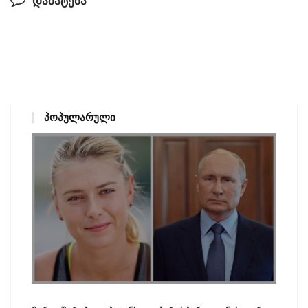
დამატება
ᲞᲝᲞᲣᲚᲐᲠᲣᲚᲘ