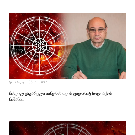
23-ᲓᲔᲙᲔᲛᲑᲔᲠᲘ, 00:13
მიხეილ ცაგარელი იანვრის თვის ფავორიტ ზოდიაქოს
ნიშანს..