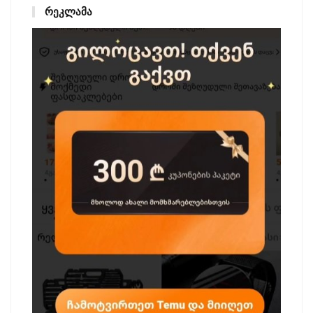
ᲠᲔᲙᲚᲐᲛᲐ