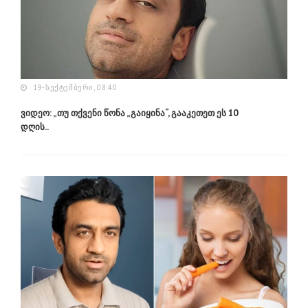
19-ᲡᲔᲥᲢᲔᲛᲑᲔᲠᲘ, 08:40
ვიდეო: „თუ თქვენი წონა „გაიყინა“, გააკეთეთ ეს 10
დღის..