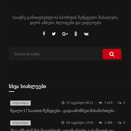
საიტზე განთავსებულია სპორტის შემცველი მასალები,
დღის ამბები, ბლოგები და ვიდეოები
ᲡᲮᲕᲐ ᲡᲘᲐᲮᲚᲔᲔᲑᲘ
07-ᲐᲒᲕᲘᲡᲢᲝ, 00:21
3 629
0
ᲞᲝᲞᲣᲚᲐᲠᲣᲚᲘ
წყალი 17 საათით შეწყდება - გადაამოწმეთ მისამართები..
06-ᲐᲒᲕᲘᲡᲢᲝ, 23:50
2 488
0
ᲞᲝᲞᲣᲚᲐᲠᲣᲚᲘ
"ნია იმნაძემ მის მეგობრებს ალექსანდრე გაბაშვილს და