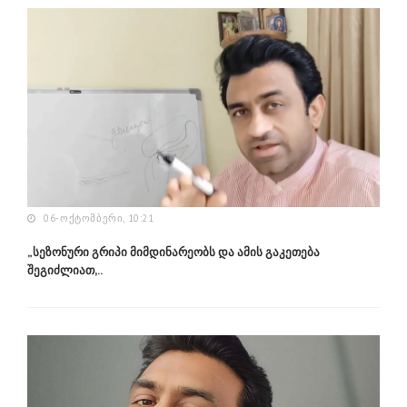
06-ᲝᲥᲢᲝᲛᲑᲔᲠᲘ, 10:21
„სეზონური გრიპი მიმდინარეობს და ამის გაკეთება
შეგიძლიათ,..