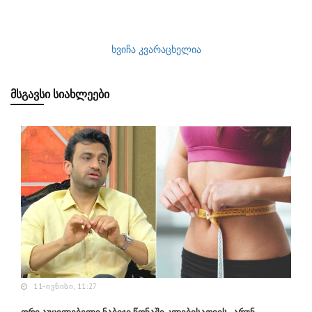
ხვიჩა კვარაცხელია
ᲛᲡᲒᲐᲕᲡᲘ ᲡᲘᲐᲮᲚᲔᲔᲑᲘ
11-ᲘᲕᲜᲘᲡᲘ, 11:27