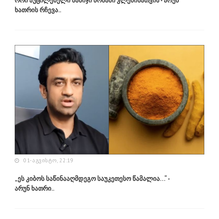
ორი აუცილებელი ნაბიჯი წონაში კლებისათვის - არუნ
ხათრის რჩევა..
01-ᲐᲒᲕᲘᲡᲢᲝ, 22:19
„ეს კიბოს საწინააღმდეგო საუკეთესო წამალია…“ -
არუნ ხათრი..