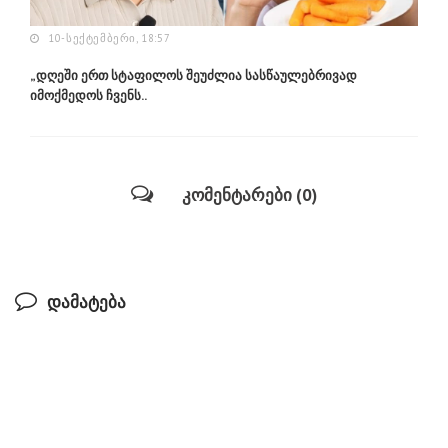
10-ᲡᲔᲥᲢᲔᲛᲑᲔᲠᲘ, 18:57
„დღეში ერთ სტაფილოს შეუძლია სასწაულებრივად
იმოქმედოს ჩვენს..
კომენტარები (0)
დამატება