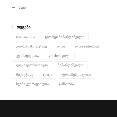
სხვა
ᲗᲔᲒᲔᲑᲘ
tika jamburia
გიორგი მამარდაშვილი
გიორგი მიქაუტაძე
თიკა
თიკა ჯამბურია
კვარაცხელია
ლოჩოშვილი
ლუკა ლოჩოშვილი
მამარდაშვილი
მიქაუტაძე
ტოტი
ფრანჩესკო ტოტი
ხვიჩა კვარაცხელია
ჯამბურია