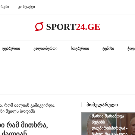
ᲠᲣᲛᲘ
ᲙᲝᲜᲢᲐᲥᲢᲘ
SPORT
24.GE
ᲤᲔᲮᲑᲣᲠᲗᲘ
ᲙᲐᲚᲐᲗᲑᲣᲠᲗᲘ
ᲩᲝᲒᲑᲣᲠᲗᲘ
ᲢᲔᲜᲘᲡᲘ
ᲭᲘᲓ
ᲞᲝᲞᲣᲚᲐᲠᲣᲚᲘ
რა, რომ ძალიან გამიკვირდა,
ანი შვილს ბოდიშს
მარია შარაპოვა
პუტინს
თი რამ მითხრა,
დაუპირისპირდა! -
 ძალიან
ნახეთ რა გააკეთა