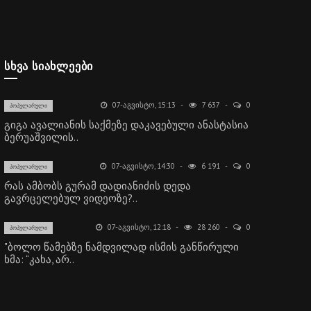
ᲡᲮᲕᲐ ᲡᲘᲐᲮᲚᲔᲔᲑᲘ
07-ᲐᲒᲕᲘᲡᲢᲝ, 15:13
7 637
0
ᲞᲝᲞᲣᲚᲐᲠᲣᲚᲘ
გიგა ავალიანის საქმეზე დაკავებული ანასტასია
ბერუაშვილის..
07-ᲐᲒᲕᲘᲡᲢᲝ, 14:30
6 191
0
ᲞᲝᲞᲣᲚᲐᲠᲣᲚᲘ
რას ამბობს გურამ დადიანიძის დედა
გავრცელებულ ვიდეოზე?..
07-ᲐᲒᲕᲘᲡᲢᲝ, 12:18
28 260
0
ᲞᲝᲞᲣᲚᲐᲠᲣᲚᲘ
"ბოლო წამებზე ნამდვილად ისმის განწირული
ხმა: “კახა, არ..