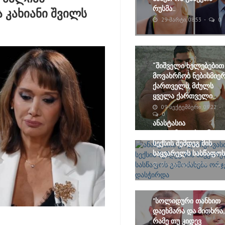
რუსმა..
ა კახიანი შვილს
29-ᲛᲐᲠᲢᲘ, 08:53
0
“შიშველი ხელებებით
მოვახრჩობ ნებისმიე
ქართველს, მძულს
ყველა ქართველი..
09-ᲡᲔᲥᲢᲔᲛᲑᲔᲠᲘ, 09:22
0
ანასტასია
ვოლოჩკოვასთან
სექსის შემდეგ მის
საყვარელს სასწაფოს.
03-ᲐᲒᲕᲘᲡᲢᲝ, 09:35
"სოლიდური თანხით
დაეხმარა და მითხრა,
რამე თუ კიდევ