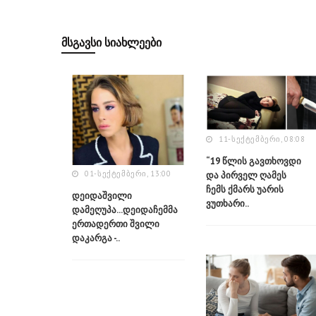
ᲛᲡᲒᲐᲕᲡᲘ ᲡᲘᲐᲮᲚᲔᲔᲑᲘ
11-ᲡᲔᲥᲢᲔᲛᲑᲔᲠᲘ, 08:08
“19 წლის გავთხოვდი
01-ᲡᲔᲥᲢᲔᲛᲑᲔᲠᲘ, 13:00
და პირველ ღამეს
ჩემს ქმარს უარის
დეიდაშვილი
ვუთხარი..
დამეღუპა...დეიდაჩემმა
ერთადერთი შვილი
დაკარგა -..