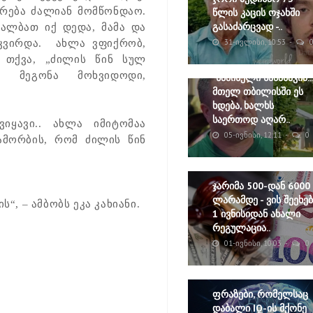
ყურება ძალიან მომწონდაო.
წლის კაცის ოჯახში
გასაძარცვად -..
ალბათ იქ დედა, მამა და
31-ᲘᲕᲚᲘᲡᲘ, 10:53
იკვირდა. ახლა ვფიქრობ,
 თქვა, „ძილის წინ სულ
 მეგონა მოხვიდოდი,
"საშინელი სანახავია...
მთელ თბილისში ეს
ხდება, ხალხს
საერთოდ აღარ..
იყავი.. ახლა იმიტომაა
05-ᲘᲕᲜᲘᲡᲘ, 12:11
0
ამორბის, რომ ძილის წინ
ჯარიმა 500-დან 6000
ლარამდე - ვის შეეხებ
“, – ამბობს ეკა კახიანი.
1 ივნისიდან ახალი
რეგულაცია..
01-ᲘᲕᲜᲘᲡᲘ, 10:03
0
ფრაზები, რომელსაც
დაბალი IQ-ის მქონე