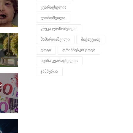
კვარაცხელია
0
ლოჩოშვილი
ლუკა ლოჩოშვილი
მამარდაშვილი
მიქაუტაძე
ტოტი
ფრანჩესკო ტოტი
ხვიჩა კვარაცხელია
ჯამბურია
ა