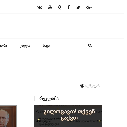
ᲐᲝᲑᲐ
ᲕᲘᲓᲔᲝ
ᲡᲮᲕᲐ
შესვლა
ᲠᲔᲙᲚᲐᲛᲐ