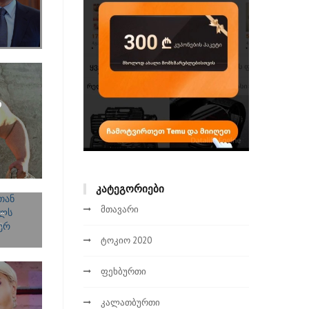
რ
ᲙᲐᲢᲔᲒᲝᲠᲘᲔᲑᲘ
მთავარი
.
0
ტოკიო 2020
ფეხბურთი
კალათბურთი