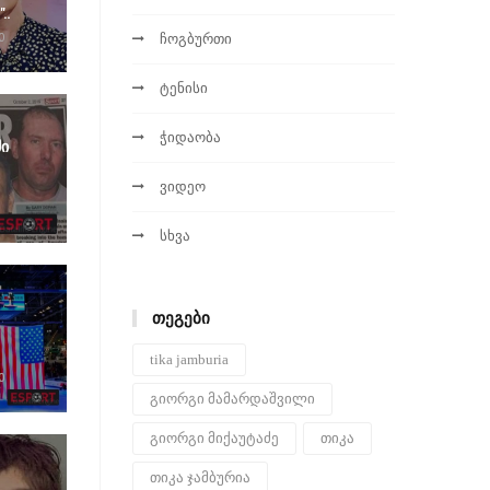
..
ჩოგბურთი
0
ტენისი
ჭიდაობა
ი
ვიდეო
სხვა
ᲗᲔᲒᲔᲑᲘ
tika jamburia
0
გიორგი მამარდაშვილი
გიორგი მიქაუტაძე
თიკა
თიკა ჯამბურია