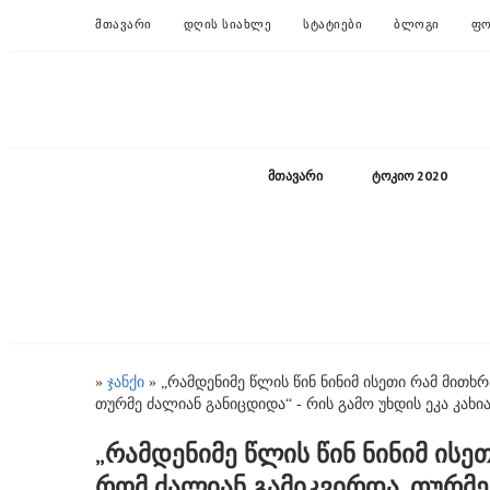
ᲛᲗᲐᲕᲐᲠᲘ
ᲓᲦᲘᲡ ᲡᲘᲐᲮᲚᲔ
ᲡᲢᲐᲢᲘᲔᲑᲘ
ᲑᲚᲝᲒᲘ
ᲤᲝ
ᲛᲗᲐᲕᲐᲠᲘ
ᲢᲝᲙᲘᲝ 2020
»
ჯანქი
» „რამდენიმე წლის წინ ნინიმ ისეთი რამ მითხ
თურმე ძალიან განიცდიდა“ - რის გამო უხდის ეკა კახი
„რამდენიმე წლის წინ ნინიმ ისე
რომ ძალიან გამიკვირდა, თურმე