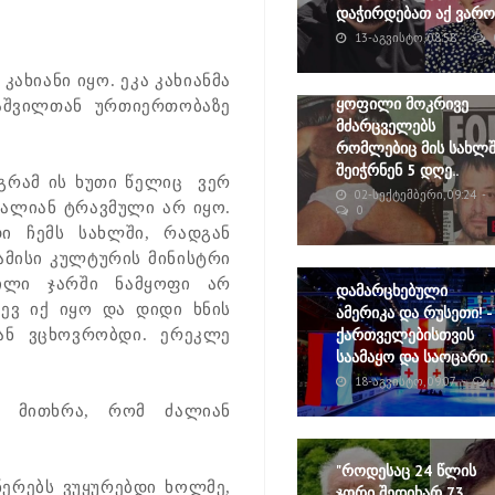
დაჭირდებათ აქ ვარო"
13-ᲐᲒᲕᲘᲡᲢᲝ, 08:58
კახიანი იყო. ეკა კახიანმა
ყოფილი მოკრივე
აშვილთან ურთიერთობაზე
მძარცველებს
რომლებიც მის სახლშ
შეიჭრნენ 5 დღე..
გრამ ის ხუთი წელიც ვერ
02-ᲡᲔᲥᲢᲔᲛᲑᲔᲠᲘ, 09:24
 ძალიან ტრავმული არ იყო.
0
ი ჩემს სახლში, რადგან
ამისი კულტურის მინისტრი
ილი ჯარში ნამყოფი არ
დამარცხებული
ევ იქ იყო და დიდი ხნის
ამერიკა და რუსეთი! -
ქართველებისთვის
ან ვცხოვრობდი. ერეკლე
საამაყო და საოცარი..
18-ᲐᲒᲕᲘᲡᲢᲝ, 09:07
მ მითხრა, რომ ძალიან
"როდესაც 24 წლის
ანერებს ვუყურებდი ხოლმე,
ჯორი შედიხარ 73