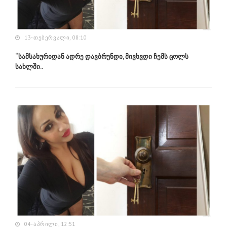
13-ᲗᲔᲑᲔᲠᲕᲐᲚᲘ, 08:10
“სამსახურიდან ადრე დავბრუნდი, მივხვდი ჩემს ცოლს
სახლში..
04-ᲐᲞᲠᲘᲚᲘ, 12:51