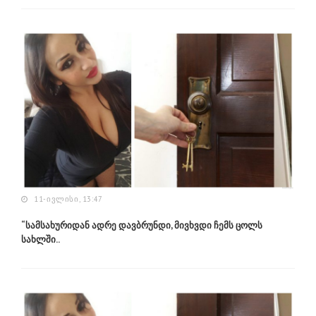
11-ᲘᲕᲚᲘᲡᲘ, 13:47
“სამსახურიდან ადრე დავბრუნდი, მივხვდი ჩემს ცოლს
სახლში..