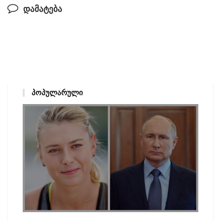
დამატება
ᲞᲝᲞᲣᲚᲐᲠᲣᲚᲘ