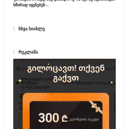
ხშირად იყენებენ -..
ᲡᲮᲕᲐ ᲡᲘᲐᲮᲚᲔ
ᲠᲔᲙᲚᲐᲛᲐ