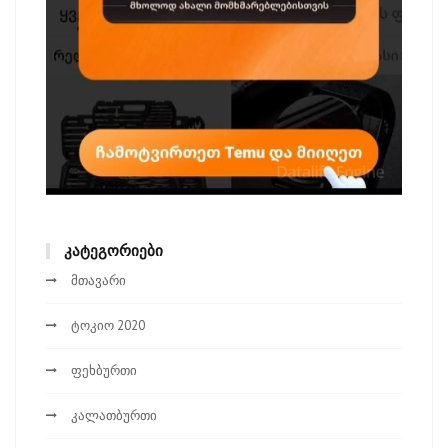
ᲙᲐᲢᲔᲒᲝᲠᲘᲔᲑᲘ
მთავარი
ტოკიო 2020
ფეხბურთი
კალათბურთი