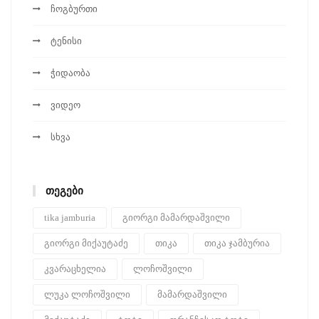
ჩოგბურთი
ტენისი
ჭიდაობა
ვიდეო
სხვა
ᲗᲔᲒᲔᲑᲘ
tika jamburia
გიორგი მამარდაშვილი
გიორგი მიქაუტაძე
თიკა
თიკა ჯამბურია
კვარაცხელია
ლოჩოშვილი
ლუკა ლოჩოშვილი
მამარდაშვილი