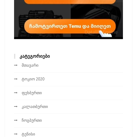
ᲙᲐᲢᲔᲒᲝᲠᲘᲔᲑᲘ
მთავარი
ტოკიო 2020
ფეხბურთი
კალათბურთი
ჩოგბურთი
ტენისი