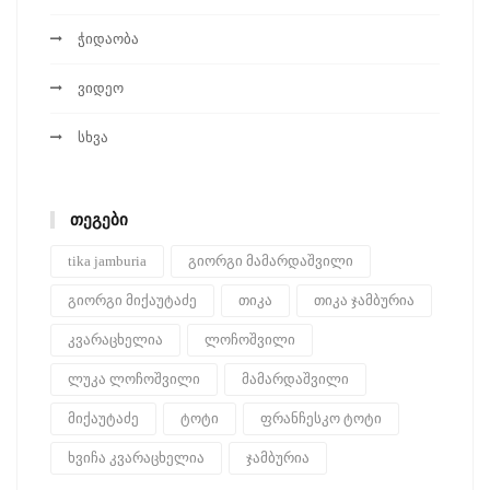
ჭიდაობა
ვიდეო
სხვა
ᲗᲔᲒᲔᲑᲘ
tika jamburia
გიორგი მამარდაშვილი
გიორგი მიქაუტაძე
თიკა
თიკა ჯამბურია
კვარაცხელია
ლოჩოშვილი
ლუკა ლოჩოშვილი
მამარდაშვილი
მიქაუტაძე
ტოტი
ფრანჩესკო ტოტი
ხვიჩა კვარაცხელია
ჯამბურია