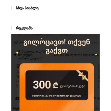
ᲡᲮᲕᲐ ᲡᲘᲐᲮᲚᲔ
ᲠᲔᲙᲚᲐᲛᲐ