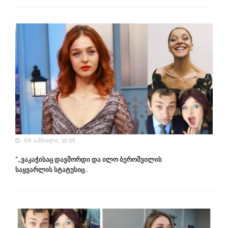
09-ᲐᲞᲠᲘᲚᲘ, 10:09
"„ვაკაჭისაც დავშორდი და ილო ბეროშვილის
საყვარლის სტატუსიც..