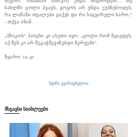
თქვიო, იმასთან (ბზიკო) უნდა მიდიოდეთ... თუ
სახლში ცოლი ჰყავს, გოგოს არ უნდა ეუბნებოდეს,
რა ლამაზი თვალები გაქვს და რა საყვარელი ხარო,“
- თქვა ანამ.
„ბზიკოს“ პასუხი კი ასეთი იყო: „ცოლი რომ მყავდეს,
აქ შენ კი არ შეგაჭმევინებდი ნერვებს“.
წყარო: ​
tia.ge
ხვიჩა კვარაცხელია
ᲛᲡᲒᲐᲕᲡᲘ ᲡᲘᲐᲮᲚᲔᲔᲑᲘ