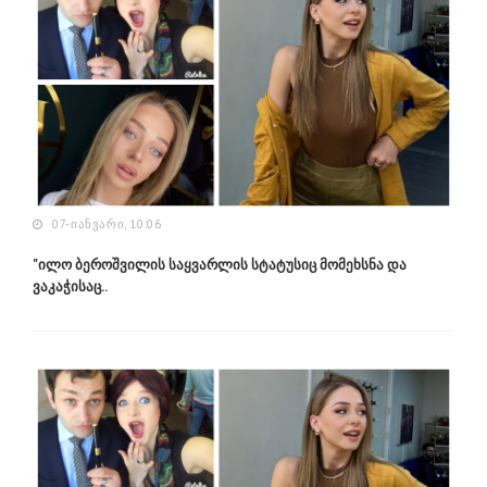
07-ᲘᲐᲜᲕᲐᲠᲘ, 10:06
"ილო ბეროშვილის საყვარლის სტატუსიც მომეხსნა და
ვაკაჭისაც..